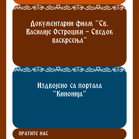
Документарни филм "Св.
Василије Острошки - Сведок
васкрсења"
Издвојено са портала
"Кинонија"
ПРАТИТЕ НАС