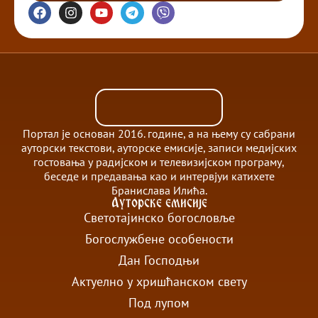
Портал је основан 2016. године, а на њему су сабрани
ауторски текстови, ауторске емисије, записи медијских
гостовања у радијском и телевизијском програму,
беседе и предавања као и интервјуи катихете
Бранислава Илића.
Ауторске емисије
Светотајинско богословље
Богослужбене особености
Дан Господњи
Актуелно у хришћанском свету
Под лупом