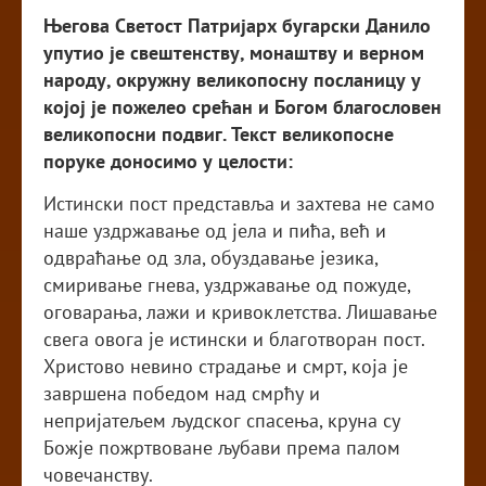
Његова Светост Патријарх бугарски Данило
упутио је свештенству, монаштву и верном
народу, окружну великопосну посланицу у
којој је пожелео срећан и Богом благословен
великопосни подвиг. Текст великопосне
поруке доносимо у целости:
Истински пост представља и захтева не само
наше уздржавање од јела и пића, већ и
одвраћање од зла, обуздавање језика,
смиривање гнева, уздржавање од пожуде,
оговарања, лажи и кривоклетства. Лишавање
свега овога је истински и благотворан пост.
Христово невино страдање и смрт, која је
завршена победом над смрћу и
непријатељем људског спасења, круна су
Божје пожртвоване љубави према палом
човечанству.