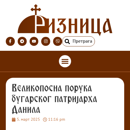
Претрага
Великопосна порука
бугарског патријарха
Данила
5. март 2025
11:16 pm