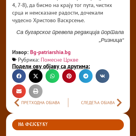
4, 7-8), да бисмо на крају тог пута, чистих
срца и неисказане радости, дочекали
чудесно Христово Васкрсење.
Са бугарског превела редакција портала
„Ризница“
Извор:
Вg-patriarshia.bg
Рубрика:
Помесне Цркве
Подели ову објаву са другима:
ПРЕТХОДНА ОБЈАВА
СЛЕДЕЋА ОБЈАВА
НА ФЕЈСБУКУ