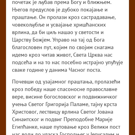
почетак је љубав према Богу и ближњем.
Његов предуслов је дубоко покајање и
праштање. Он пролази кроз састрадавање,
човекољубље и усвајање хришћанских
врлина, да би циљ нашао у светости и
Царству Божјем. Управо на тај од Бога
благословен пут, којим по својим снагама
идемо кроз читав живот, Света Црква нас
подсећа и на то нас посебно истрајно упућује
сваке године у данима Часног поста.
Почевши од узајамног праштања, пролазећи
кроз победу наше спасоносне православне
вере, висине богословског и подвижничког
учења Светог Григорија Паламе, тајну крста
Христовог, лествицу врлина Светог Јована
Синаитског и подвиг Преподобне Марије
Египћанке, наше путовање кроз Велики пост
нас води до уласка Господњег у Јерусалим и