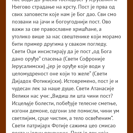
Његово страдање на крсту. Пост је прва од
свих заповести које нам је Бог дао. Сви смо
позвани на јачи и богоугоднији пост. Ово
важи за све православне хришћане, а
утолико више за нас свештенике који морамо
бити пример другима у сваком погледу.
Свети Оци инсистирају да је пост „од Бога
дано оруђе“ спасења (Свети Софроније
Јерусалимски) „јер је оруђе које води у
целомудреност оне који то желе“ (Свети
Дијадох Фотикијски). Истовремено, пост је и
чудесан лек за наше душе. Свети Атанасије
Велики нас учи: „Видиш ли шта чини пост?
Исцељује болести, побеђује телесне сметње,
изгони демоне, одгони зле помисли, чини ум
светлијим, срце чистим, а тело освећеним“.
Свети патријарх Фотије сажима цео смисао
поста у једну реченицу: „Пост је лек који