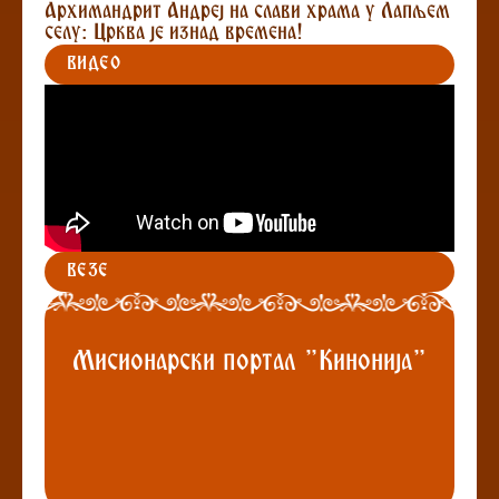
Архимандрит Андреј на слави храма у Лапљем
селу: Црква је изнад времена!
ВИДЕО
ВЕЗЕ
Мисионарски портал "Кинонија"