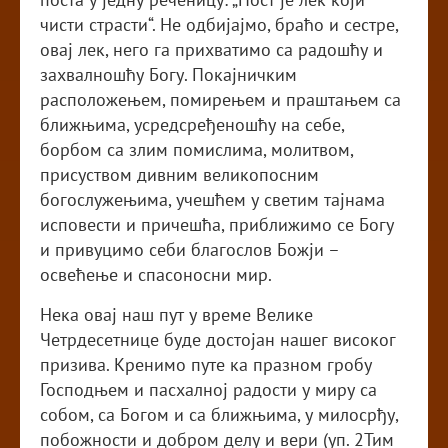
чисти страсти“. Не одбијајмо, браћо и сестре,
овај лек, него га прихватимо са радошћу и
захвалношћу Богу. Покајничким
расположењем, помирењем и праштањем са
ближњима, усредсређеношћу на себе,
борбом са злим помислима, молитвом,
присуством дивним великопосним
богослужењима, учешћем у светим тајнама
исповести и причешћа, приближимо се Богу
и привуцимо себи благослов Божји –
освећење и спасоносни мир.
Нека овај наш пут у време Велике
Четрдесетнице буде достојан нашег високог
призива. Кренимо путе ка празном гробу
Господњем и пасхалној радости у миру са
собом, са Богом и са ближњима, у милосрђу,
побожности и добром делу и вери (уп. 2Тим