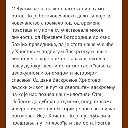
Међутим, дело нашег спасења није само
Божје. То је богочовечанско дело за које се
човечанство спремало још од времена
праотаца и у коме су учествовале многе
личности, од Пресвете Богородице до свих
Божјих праведника, па је стога наше учешће
у Христовом подвигу и Васкрсењу и наше
лично дело, које претпоставља и захтева
нашу дубоку свест и истинско саосећање са
целокупном икономијом и историјом
спасења. Од дана Васкрсења Христовог,
људски живот је пут ка свеопштем васкрсењу
на које нас позива наш милостиви Отац
Небески да дубоко разумемо, подражавамо
и верно идемо путем којим је пре свега ишао
Богочовек Исус Христос. То је пут љубави и
праштања, пут милосрђа и светости. Његов