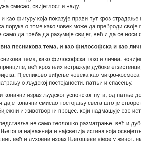
ужа смисао, свијетлост и наду.
 као фигуру која показује прави пут кроз страдање и
 порука о томе како човек може да преброди своје 
не само да треба да разумије свијет, већ и да се но
авна песникова тема, и као философска и као ли
есникова тема, како философска тако и лична, човиј
ринципе, већ кроз њих истражује дубоке егзистенци
ијека. Пјесниково виђење човека као микро-космоса к
трању о људској постојаности, патњи и спасењу.
и коначни израз људског успонског пута, од патње 
и даје коначни смисао постојању свега што је створе
ијежни и животворни процес, који надмашује све ист
едставља не само теолошко разматрање, већ и дубок
 Његоша најважнија и најсветија истина која освијет
виг, већ и духовни израз Његошеве вјере у живот, н