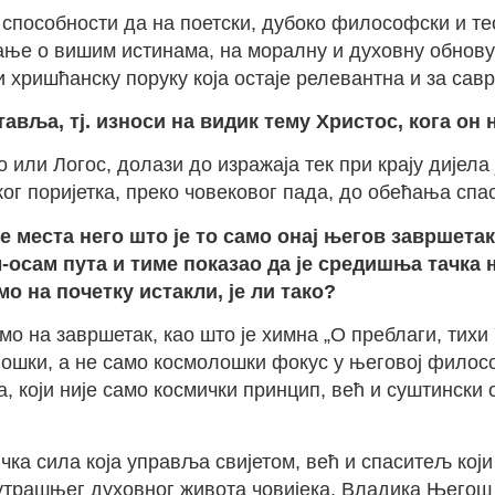
 способности да на поетски, дубоко философски и т
ње о вишим истинама, на моралну и духовну обнову 
 хришћанску поруку која остаје релевантна и за сав
тавља, тј. износи на видик тему Христос, кога о
 или Логос, долази до изражаја тек при крају дијел
г поријетка, преко човековог пада, до обећања спа
 места него што је то само онај његов завршетак 
-осам пута и тиме показао да је средишња тачка 
мо на почетку истакли, је ли тако?
о на завршетак, као што је химна „О преблаги, тихи 
олошки, а не само космолошки фокус у његовој филос
а, који није само космички принцип, већ и суштински
чка сила која управља свијетом, већ и спаситељ кој
нутрашњег духовног живота човијека. Владика Његош