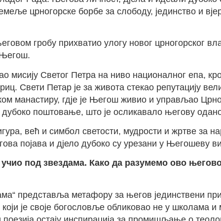
емеље црногорске борбе за слободу, јединство и вјер
еговом гробу прихватио улогу новог црногорског влад
-Његош.
ао мисију Светог Петра на ниво националног епа, кроз
триц. Свети Петар је за живота стекао репутацију ве
ком манастиру, гдје је Његош живио и управљао Црн
 дубоко поштовање, што је осликавало његову одано
ура, већ и симбол светости, мудрости и жртве за на
ва појава и дјело дубоко су урезани у Његошеву виз
 учио под звездама. Како да разумемо ово његово
ама“ представља метафору за његов јединствени прис
који је своје богословље обликовао не у школама и 
и поезија остају инспирација за промишљање о теоло