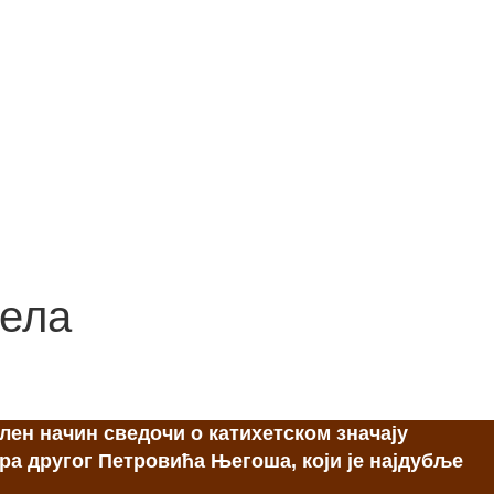
дела
лен начин сведочи о катихетском значају
а другог Петровића Његоша, који је најдубље