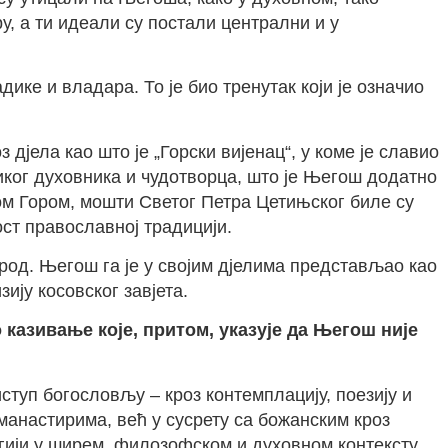
у, а ти идеали су постали централни и у
ике и владара. То је био тренутак који је означио
 дјела као што је „Горски вијенац“, у коме је славио
ликог духовника и чудотворца, што је Његош додатно
ом Гором, мошти Светог Петра Цетињског биле су
ст православној традицији.
род. Његош га је у својим дјелима представљао као
ију косовског завјета.
 казивање које, притом, указује да Његош није
туп богословљу – кроз контемплацију, поезију и
манастирима, већ у сусрету са божанским кроз
гији у ширем, филозофском и духовном контексту.