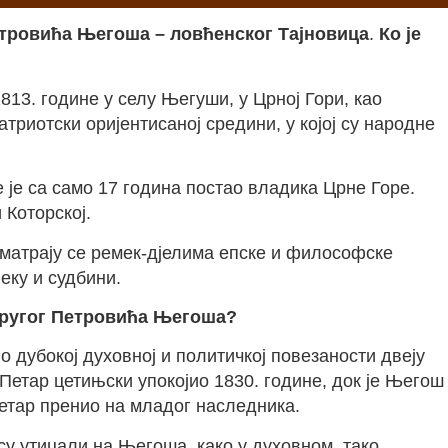
Петровића Његоша – ловћенског Тајновица
.
Ко је
813. године у селу Његуши, у Црној Гори, као
триотски оријентисаној средини, у којој су народне
је са само 17 година постао владика Црне Горе.
 Которској.
 сматрају се ремек-дјелима епске и философске
јеку и судбини.
 другог Петровића Његоша?
о дубокој духовној и политичкој повезаности двеју
 Петар цетињски упокојио 1830. године, док је Његош
Петар пренио на младог наследника.
су утицали на Његоша, како у духовном, тако