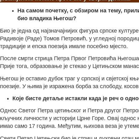
На самом почетку, с обзиром на тему, при
био владика Његош?
Био је једна од најзначајнијих фигура српске култур
Радивоје (Раде) Томов Петровић, у угледној породиц
традиције и епска поезија имале посебно мјесто.
После смрти стрица Петра Првог Петровића Његоша (
Прије тога, образовање је стекао у Цетињском манас
Његош је оставио дубок траг у српској и свјетској к
поезије. У њима је изражена борба за слободу, косов
Које бисте детаље истакли када је реч о од
Однос Светог Петра цетињског и Петра другог Петров
кључних личности у историји Црне Горе. Овај однос 
имао само 17 година. Међутим, њихова веза је утеме
Свети Петар Цетињски био је стриц и духовни отац м