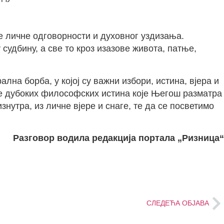
је личне одговорности и духовног уздизања.
 судбину, а све то кроз изазове живота, патње,
на борба, у којој су важни избори, истина, вјера и
ање дубоких философских истина које Његош разматра
утра, из личне вјере и снаге, те да се посветимо
Разговор водила редакција портала „Ризница“
СЛЕДЕЋА ОБЈАВА