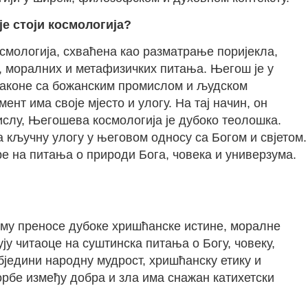
е стоји космологија?
осмологија, схваћена као разматрање поријекла,
, моралних и метафизичких питања. Његош је у
е законе са божанским промислом и људском
нт има своје мјесто и улогу. На тај начин, он
мислу, Његошева космологија је дубоко теолошка.
 кључну улогу у његовом односу са Богом и свјетом.
ре на питања о природи Бога, човека и универзума.
рму преносе дубоке хришћанске истине, моралне
ју читаоце на суштинска питања о Богу, човеку,
бједини народну мудрост, хришћанску етику и
орбе између добра и зла има снажан катихетски