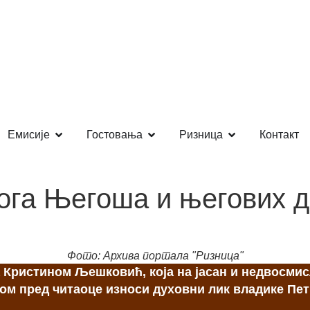
Емисије
Гостовања
Ризница
Контакт
лога Његоша и његових 
Фото: Архива портала "Ризница"
а Кристином Љешковић, која на јасан и недвосмис
м пред читаоце износи духовни лик владике Петр