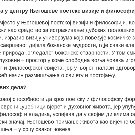
а у центру Његошеве поетске визије и философиј
мјесто у Његошевој поетској визији и философији. К
ужи као средство за истраживање дубоких теолошких
и, изразио визију универзума која повезује космичк
савршеног дијела божанске мудрости, гдје сваки елеме
је природа „огледало“ божанске стварности. У том с
духовни – простор у коме слободна воља човека игра
 и философског свијета, јер у њој он налази одгово
већ начин размишљања о свијету и постојању.
евих дела?
ховој способности да кроз поетску и философску фо
еврсни „уџебници вјере“ и духовног живота, јер упућу
 философ и владика, успијева да у својим дијелима о
тски значај. Његошево поимање живота као вијечне б
ашња – у срцу сваког човека