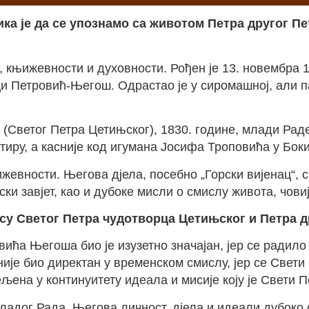
лика је да се упознамо са животом Петра другог 
е, књижевности и духовности. Рођен је 13. новембра 1
и Петровић-Његош. Одрастао је у сиромашној, али па
Светог Петра Цетињског), 1830. године, млади Раде 
тиру, а касније код игумана Јосифа Троповића у Боки
њижевности. Његова дјела, посебно „Горски вијенац“,
ски завјет, као и дубоке мисли о смислу живота, чови
носу Светог Петра чудотворца Цетињског и Петра
ића Његоша био је изузетно значајан, јер се радило 
није био директан у временском смислу, јер се Свети
љена у континуитету идеала и мисије коју је Свети 
ладог Рада. Његова личност, дјела и идеали дубоко 