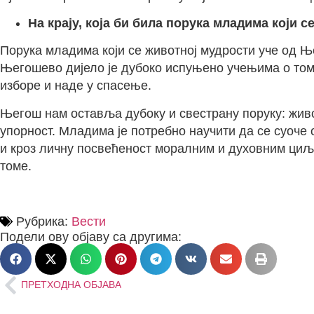
На крају, која би била порука младима који 
Порука младима који се животној мудрости уче од Њ
Његошево дијело је дубоко испуњено учењима о томе к
изборе и наде у спасење.
Његош нам оставља дубоку и свестрану поруку: живот 
упорност. Младима је потребно научити да се суоче
и кроз личну посвећеност моралним и духовним циљев
томе.
Рубрика:
Вести
Подели ову објаву са другима:
ПРЕТХОДНА ОБЈАВА