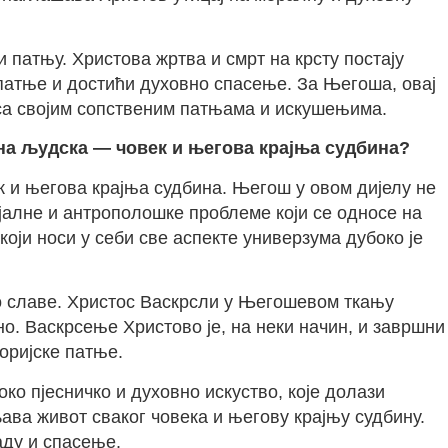
 патњу. Христова жртва и смрт на крсту постају
патње и достићи духовно спасење. За Његоша, овај
си са својим сопственим патњама и искушењима.
чна људска — човек и његова крајња судбина?
ек и његова крајња судбина. Његош у овом дијелу не
јалне и антрополошке проблеме који се односе на
оји носи у себи све аспекте универзума дубоко је
до славе. Христос Васкрсли у Његошевом ткању
но. Васкрсење Христово је, на неки начин, и завршни
оријске патње.
о пјесничко и духовно искуство, које долази
љава живот сваког човека и његову крајњу судбину.
аду и спасење.