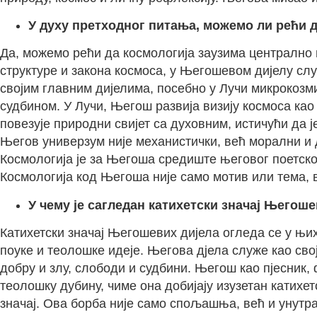
У духу претходног питања, можемо ли рећи д
Да, можемо рећи да космологија заузима централно 
структуре и закона космоса, у Његошевом дијелу сл
својим главним дијелима, посебно у Лучи микрокозм
судбином. У Лучи, Његош развија визију космоса као 
повезује природни свијет са духовним, истичући да 
Његов универзум није механистички, већ морални и 
Космологија је за Његоша средиште његовог поетског
Космологија код Његоша није само мотив или тема, 
У чему је сагледан катихетски значај Његош
Катихетски значај Његошевих дијела огледа се у њи
поуке и теолошке идеје. Његова дјела служе као свој
добру и злу, слободи и судбини. Његош као пјесник,
теолошку дубину, чиме она добијају изузетан катихе
значај. Ова борба није само спољашња, већ и унутр