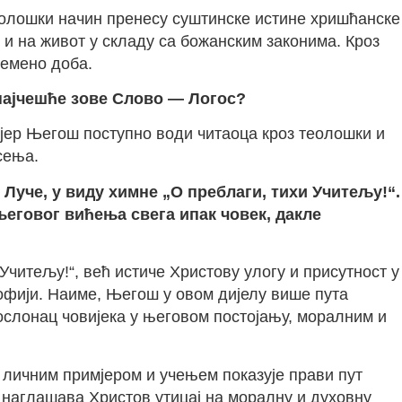
еолошки начин пренесу суштинске истине хришћанске
и на живот у складу са божанским законима. Кроз
ремено доба.
н најчешће зове Слово — Логос?
а јер Његош поступно води читаоца кроз теолошки и
сења.
Луче, у виду химне „О преблаги, тихи Учитељу!“.
његовог вићења свега ипак човек, дакле
Учитељу!“, већ истиче Христову улогу и присутност у
офији. Наиме, Његош у овом дијелу више пута
 ослонац човијека у његовом постојању, моралним и
и личним примјером и учењем показује прави пут
 наглашава Христов утицај на моралну и духовну