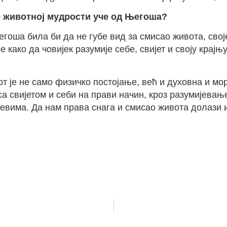
се животној мудрости уче од Његоша?
егоша била би да не губе вид за смисао живота, сво
ако да човијек разумије себе, свијет и своју крајњу
је не само физичко постојање, већ и духовна и морал
 са свијетом и себи на прави начин, кроз разумијев
има. Да нам права снага и смисао живота долази изн