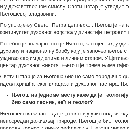
и у државотворном смислу. Свети Петар је утврдио т
Његошевој владавини.
По упокојењу Светог Петра цетињског, Његош је на њ
континуитет духовног вођства у династији Петровић
Посебно је значајно што је Његош, као пјесник, уздиг
духовну и националну борбу коју је започео његов с
уздигао својим дијелима и личним ставом. У Цетињс
центар духовног живота. Његош је према њима гајио
Свети Петар је за Његоша био не само породична фиг
идеал хришћанског владара и духовног пастира. Њего
Његош на једноме месту каже да је теологију
био само песник, већ и теолог?
Његошево казивање да је „теологију учио под звезд
непосредан доживљај природе. Његош је био теолог 
природу, космос и личну рефлексију. Његова мисао 