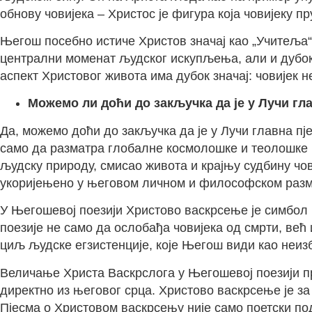
обнову човијека – Христос је фигура која човијеку пр
Његош посебно истиче Христов значај као „Учитеља“ и
централни моменат људског искупљења, али и дубока
аспект Христовог живота има дубок значај: човијек 
Можемо ли доћи до закључка да је у Лучи гл
Да, можемо доћи до закључка да је у Лучи главна пј
само да разматра глобалне космолошке и теолошке п
људску природу, смисао живота и крајњу судбину чов
укоријењено у његовом личном и философском разма
У Његошевој поезији Христово васкрсење је симбол 
поезије не само да ослобађа човијека од смрти, већ 
циљ људске егзистенције, које Његош види као неизб
Величање Христа Васкрслога у Његошевој поезији пр
директно из његовог срца. Христово васкрсење је за
Пјесма о Христовом васкрсењу није само поетски под