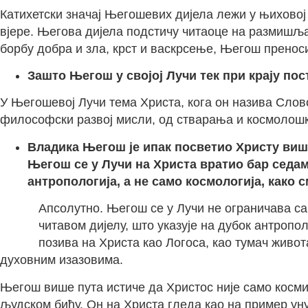
Катихетски значај Његошевих дијела лежи у њиховој
вјере. Његова дијела подстичу читаоце на размишља
борбу добра и зла, крст и васкрсење, Његош преноси
Зашто Његош у својој Лучи тек при крају пос
У Његошевој Лучи тема Христа, кога он назива Слово
философски развој мисли, од стварања и космолошко
Владика Његош је ипак посветио Христу више
Његош се у Лучи на Христа вратио бар седам
антропологија, а не само космологија, како с
Апсолутно. Његош се у Лучи не ограничава сам
читавом дијелу, што указује на дубок антроп
позива на Христа као Логоса, као тумач живот
духовним изазовима.
Његош више пута истиче да Христос није само косми
људском бићу. Он на Христа гледа као на пример у