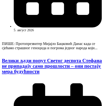
5. август 2026
ПИШЕ: Протопрезвитер Мијајло Бацковић Данас када се
сјећамо страшног геноцида и погрома једног народа који...
Велики људи попут Светог деспота Стефана
не припадају само прошлости – они постају
мера будућности