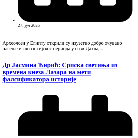
27. јул 2026
Археолози у Египту открили су изузетно добро очувано
насеље из византијског периода у оази Дахла,...
Др Јасмина Ћирић: Српска светиња из
времена кнеза Лазара на мети
фалсификатора историје