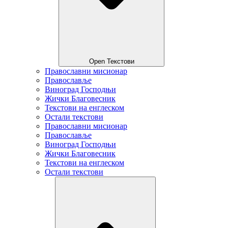
Open Текстови
Православни мисионар
Православље
Виноград Господњи
Жички Благовесник
Текстови на енглеском
Остали текстови
Православни мисионар
Православље
Виноград Господњи
Жички Благовесник
Текстови на енглеском
Остали текстови