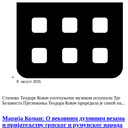
8. август 2026
Стихови Теодоре Ковач употпуњени музиком испунили Трг
Белависта Пјесникиња Теодора Ковач приредила је синоћ на...
Марија Коман: О вековним духовним везама
и пријатељству српског и румунског народа