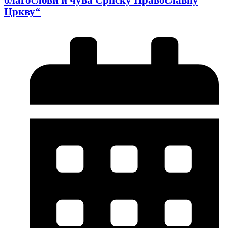
Цркву“