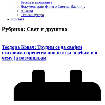
Беседе и предавања
Документарни филм о Светом Василију
Архива
Списак аутора
Контакт
Рубрика: Свет и друштво
Теодора Ковач: Трудим се да својим
стиховима пренесем оно што ја осјећам и о
чему ја размишљам