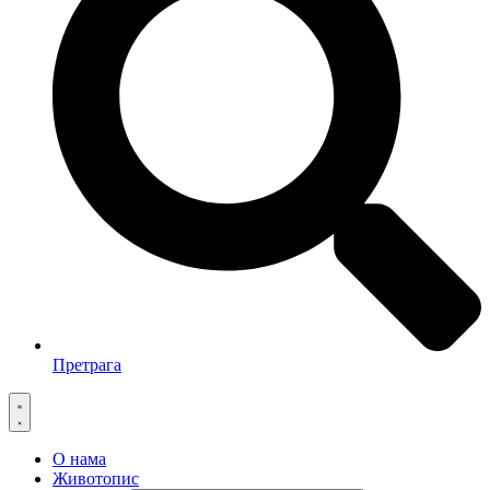
Претрага
О нама
Животопис