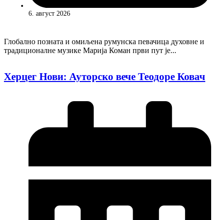
6. август 2026
Глобално позната и омиљена румунска певачица духовне и
традиционалне музике Марија Коман први пут је...
Херцег Нови: Ауторско вече Теодоре Ковач