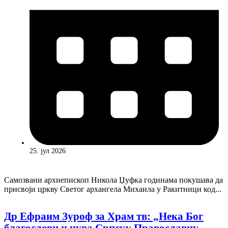
25. јул 2026
Самозвани архиепископ Никола Џуфка годинама покушава да
присвоји цркву Светог aрхангела Михаила у Ракитници код...
Др Ефраим Зуроф за Храм тв: „Нека Бог
благослови и чува Српску Православну