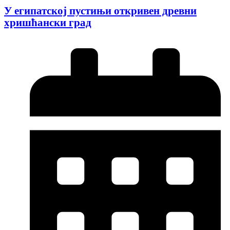
У египатској пустињи откривен древни
хришћански град