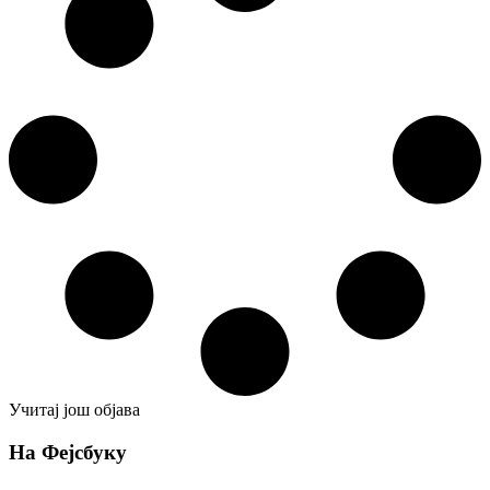
Учитај још објава
На Фејсбуку