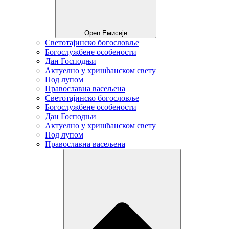
Open Емисије
Светотајинско богословље
Богослужбене особености
Дан Господњи
Актуелно у хришћанском свету
Под лупом
Православна васељена
Светотајинско богословље
Богослужбене особености
Дан Господњи
Актуелно у хришћанском свету
Под лупом
Православна васељена