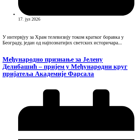
17. јул 2026
У интервјуу за Храм телевизију током кратког боравка у
Београду, један од најпознатијих светских историчара...
Међународно признање за Јелену
Делибашић – пријем у Међународни круг
пријатеља Академије Фарсала