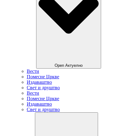
Open Актуелно
Вести
Помесне Цркве
Издаваштво
Свет и друштво
Вести
Помесне Цркве
Издаваштво
Свет и друштво