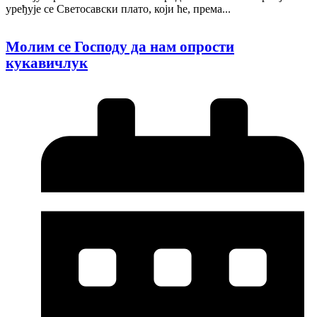
уређује се Светосавски плато, који ће, према...
Молим се Господу да нам опрости
кукавичлук