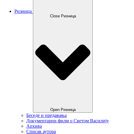
Ризница
Close Ризница
Open Ризница
Беседе и предавања
Документарни филм о Светом Василију
Архива
Списак аутора