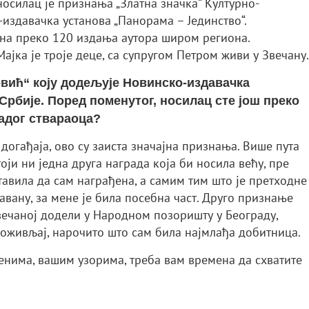
осилац је признања „Златна значка“ Културно-
-издавачка установа „Панорама – Јединство“.
е на преко 120 издања аутора широм региона.
јка је троје деце, са супругом Петром живи у Звечану.
ковић“ коју додељује Новинско-издавачка
Србије. Поред поменутог, носилац сте још преко
ладог ствараоца?
догађаја, ово су заиста значајна признања. Више пута
ји ни једна друга награда која би носила већу, пре
тавила да сам награђена, а самим тим што је претходне
вану, за мене је била посебна част. Друго признање
вечаној додели у Народном позоришту у Београду,
 доживљај, нарочито што сам била најмлађа добитница.
менима, вашим узорима, треба вам времена да схватите