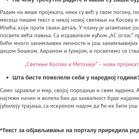
Радим на више пројеката, неки су већ у свом погону, 
месеца пишем текст о некој новој светињи на Косову и
Илића, који прати сваки детаљ. У плану је штампање јо
посвети већа пажња. Са издавачком кућом „АС оглас“ 
биће много занимљивих личности и још занимљивијих 
децом Бошком, Аврамом и Јулијом, и посветимо се ствар
„Светиње Косова и Метохије“ – нови пројекат
Шта бисте пожелели себи у наредној години
Само здравље и мир, својој породици и свим људима. А
најтежи начин и волела бих да захвалност буде најдоми
јубилеју трајања, са искреном надом да ће их бити још
*Текст за објављивање на порталу приредила ре