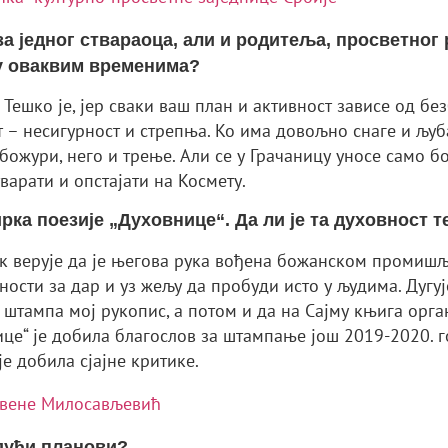
 за једног ствараоца, али и родитеља, просветно
 у оваквим временима?
 Тешко је, јер сваки ваш план и активност зависе од бе
от – несигурност и стрепња. Ко има довољно снаге и љуб
божури, него и трење. Али се у Грачаницу уносе само б
тварати и опстајати на Космету.
рка поезије „Духовнице“. Да ли је та духовност 
ик верује да је његова рука вођена божанском промишљу
ности за дар и уз жељу да пробуди исто у људима. Дугу
да штампа мој рукопис, а потом и да на Сајму књига ор
ице“ је добила благослов за штампање још 2019-2020.
је добила сјајне критике.
Невене Милосављевић
удући планови?