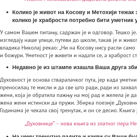
Колико је живот на Косову и Метохији тежак
колико је храбрости потребно бити уметник
У самом Вашем питању, садржан је и одговор. Тешко је.
изгледају наше улице, путеви до школе, такав је и жив
владика Николај рекао: „Ни на Косову нису расли само 
и божури. Уметност је живети и надати се, а храброст с
Недавно је из штампе изашла Ваша друга зби
Духовност је основа стваралачког пута, јер када уметн
преносилац те мисли и да све што ради, ради из захвал
жени, која је обратила пажњу на мој рад и желела је 
жена жени истински да пружи. Збирка поезије „Духовн
Годинама је чекала свој тренутак, и он се десио. Књига 
„Духовнице“ – нова књига из златног пера 
На чему тренутно радите и какви су Ваши б