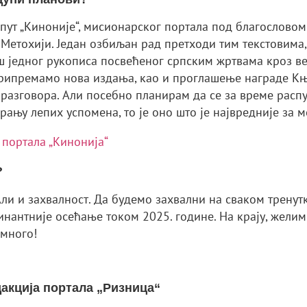
попут „Киноније“, мисионарског портала под благослово
 Метохији. Један озбиљан рад претходи тим текстовима
ш једног рукописа посвећеног српским жртвама кроз век
припремамо нова издања, као и проглашење награде Књи
разговора. Али посебно планирам да се за време расп
ању лепих успомена, то је оно што је највредније за м
 портала „Кинонија“
?
ли и захвалност. Да будемо захвални на сваком тренут
нантније осећање током 2025. године. На крају, желим 
 много!
дакција портала „Ризница“