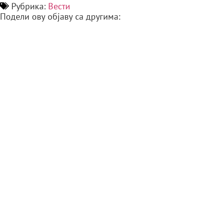
Рубрика:
Вести
Подели ову објаву са другима: