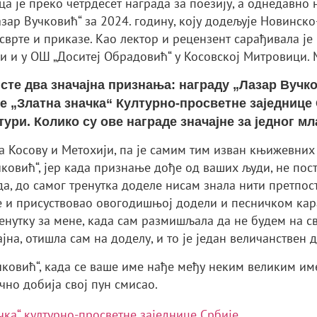
је преко четрдесет награда за поезију, а однедавно н
зар Вучковић“ за 2024. годину, коју додељује Новинско
осврте и приказе. Као лектор и рецензент сарађивала ј
 и у ОШ „Доситеј Обрадовић“ у Косовској Митровици. Ма
и сте два значајна признања: награду „Лазар Вуч
 „Златна значка“ Културно-просветне заједнице 
тури. Колико су ове награде значајне за једног м
а Косову и Метохији, па је самим тим изван књижевних 
ковић“, јер када признање дође од ваших људи, не посто
да, до самог тренутка доделе нисам знала нити претпос
е и присуствовао овогодишњој додели и песничком кара
енутку за мене, када сам размишљала да не будем на с
јна, отишла сам на доделу, и то је један величанствен
учковић“, када се ваше име нађе међу неким великим и
чно добија свој пун смисао.
ка“ културно-просветне заједнице Србије