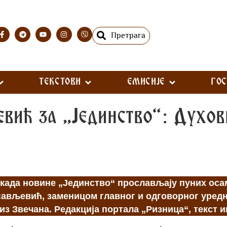
Претрага
ТЕКСТОВИ
ЕМИСИЈЕ
ГО
вић за „Јединство“: Духовн
када новине „Јединство“ прослављају пуних осам 
осављевић, заменицом главног и одговорног уред
з Звечана. Редакција портала „Ризница“, текст и