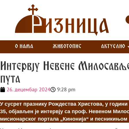
О НАМА
ЖИВОТОПИС
АКТУЕЛНО
Интервју Невене Милосавље
пута
26. децембар 2024
9:28 pm
У сусрет празнику Рождества Христова, у години 
35, објављен је интервју са проф. Невеном Мил
мисионарског портала „Кинонија“ и песникињом и