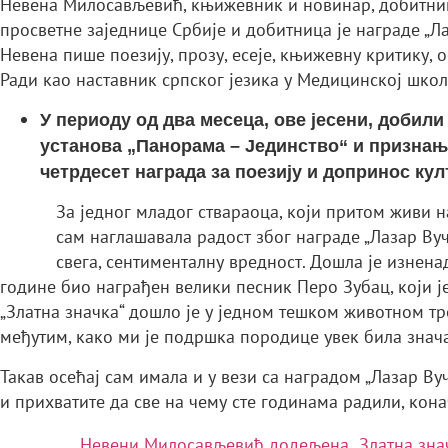
Невена Милосављевић, књижевник и новинар, добитница 
просветне заједнице Србије и добитница је награде „Ла
Невена пише поезију, прозу, есеје, књижевну критику, 
Ради као наставник српског језика у Медицинској школи
У периоду од два месеца, ове јесени, добил
установа „Панорама – Јединство“ и признање
четрдесет награда за поезију и допринос кул
За једног младог ствараоца, који притом живи н
сам наглашавала радост због награде „Лазар Вуч
свега, сентименталну вредност. Дошла је изнена
године био награђен велики песник Перо Зубац, који ј
„Златна значка“ дошло је у једном тешком животном тр
међутим, како ми је подршка породице увек била знача
Такав осећај сам имала и у вези са наградом „Лазар В
и прихватите да све на чему сте годинама радили, кона
Невени Милосављевић додељена „Златна знач