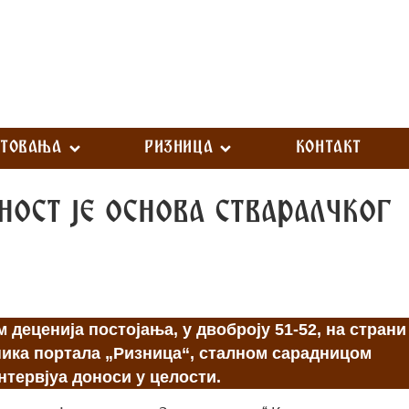
СТОВАЊА
РИЗНИЦА
КОНТАКТ
ост је основа стваралчког
деценија постојања, у двоброју 51-52, на страни
ника портала „Ризница“, сталном сарадницом
нтервјуа доноси у целости.