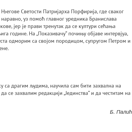
м Његове Светости Патријарха Порфирија, где сваког
, наравно, уз помоћ главног уредника Бранислава
ове, јер је прави тренутак да се култури сећања
га године. На „Показивачу“ почињу објаве интервјуа,
уста одморим са својом породицом, супругом Петром и
ене.
ку са драгим људима, научила сам бити захвална на
да се захвалим редакцији „Јединства“ и да честитам на
Б. Палић