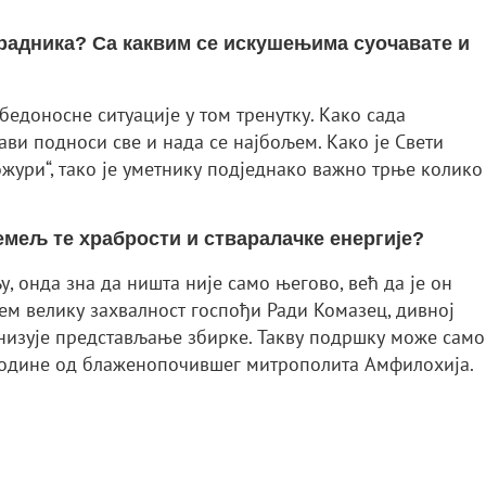
г радника? Са каквим се искушењима суочавате и
збедоносне ситуације у том тренутку. Како сада
ави подноси све и нада се најбољем. Како је Свети
ожури“, тако је уметнику подједнако важно трње колико
темељ те храбрости и стваралачке енергије?
, онда зна да ништа није само његово, већ да је он
јем велику захвалност госпођи Ради Комазец, дивној
ганизује представљање збирке. Такву подршку може само
 године од блаженопочившег митрополита Амфилохија.