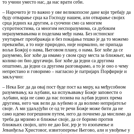
то учини уместо нас, да нас врати себи.
– Нарочито је то важно у ове великопосне дане који требају да
буду отварање срца ка Господу нашем, али отварање својих
срца једних ка другим, а суочени смо са многим
супротностима, са многим неспоразумима, са дубоким
неразумевањима и поделама међу нама. Без истинског
унутарњег преображаја и без покајања тешко је да то можемо
превазићи, а то није природно, није нормално, не припада
вољи Божјој о нама, Његовом плану, о нама. Бог хоће да се
разумемо, Бог хоће да имамо у свом срцу места за ближњег, ма
колико он био другачији. Бог хоће да једни са другима
општимо, да једни са другима разговарамо, а то је оно о чему
непрестано и говоримо – нагласио је патријарх Порфирије и
закључио:
– Нека Бог да да овај пост буде пост ка миру, ка међусобном
разумевању, ка љубави, ка испуњавању Божје заповести о
љубави, која не само да нас позива на љубав једних према
другима, него чак вели да љубимо и да волимо непријатеље
своје. А ми удаљујући се од те речи Божје може бити да не
само идемо погрешним путем, него да почнемо да мислимо да
треба да мрзимо и ближње своје, да се боримо против
ближњих својих, што не дао Бог, јер је то изопачење и
Јеванђеља Христовог, извитоперење Његово, али и увођење у