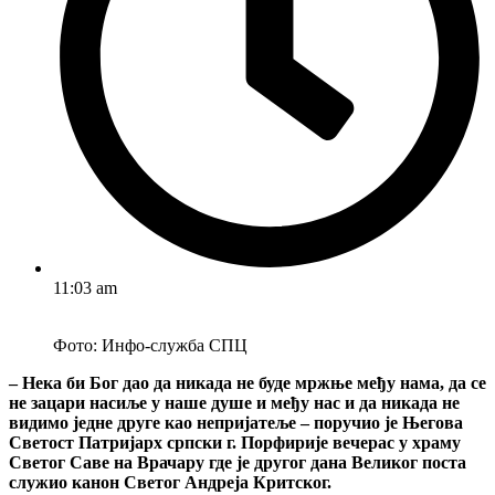
11:03 am
Фото: Инфо-служба СПЦ
– Нека би Бог дао да никада не буде мржње међу нама, да се
не зацари насиље у наше душе и међу нас и да никада не
видимо једне друге као непријатеље – поручио је Његова
Светост Патријарх српски г. Порфирије вечерас у храму
Светог Саве на Врачару где је другог дана Великог поста
служио канон Светог Андреја Критског.