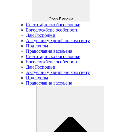
Open Емисије
Светотајинско богословље
Богослужбене особености
Дан Господњи
Актуелно у хришћанском свету
Под лупом
Православна васељена
Светотајинско богословље
Богослужбене особености
Дан Господњи
Актуелно у хришћанском свету
Под лупом
Православна васељена