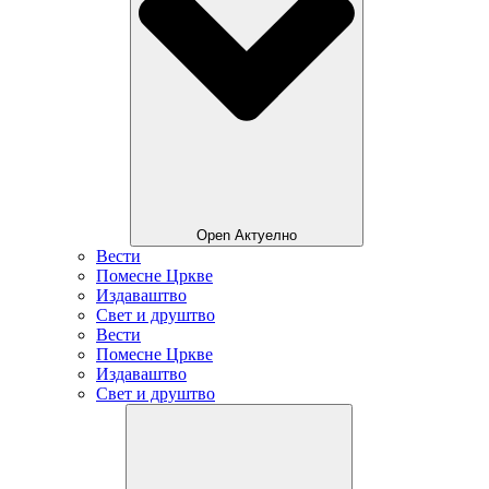
Open Актуелно
Вести
Помесне Цркве
Издаваштво
Свет и друштво
Вести
Помесне Цркве
Издаваштво
Свет и друштво