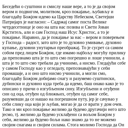
Беседећи о суштини и смислу наше вере, а то је да својом
вером и подвигом, молитвом, кроз покајање, љубављу и
благодаћу Божјом идемо ка Царству Небеском, Светејши
Патријарх је нагласио: – Садржај самог поста Велике
четрдесетнице је оно на шта нас позива и Свети Јован
Крститељ, али и сам Господ наш Исус Христос, а то је
покајање. Наравно, да је покајање за нас – вером и поверењем
у Господа – радост, зато што је то духовно умивање, духовно
купање, духовни унутарњи преображај. То је сусрет са самим
собом пред лицем Божјим, где имамо најбољу могућу прилику
да препознамо шта је то што смо погрешно и лоше учинили, а
шта је то што смо требали да учинимо, а нисмо. Гледајући себе
у самом Господу као у огледалу, препознавајући у себи
промашаје, а и оно што нисмо учинили, а могли смо,
благодаћу Божјом добијамо снагу и разумемо суштински,
дубински и духовно куда треба да идемо, баш онако како је то
описано у причи о изгубљеном сину. Изгубљени и отуђени
син од оца, отуђен од ближњих, отуђен од самог себе,
разумевши да се нашао на погрешном путу, јер је сачувао у
себи слику оца који је љубав, могао је да се врати у дом очев.
Тако и ми кроз покајање желимо да будемо другачији него што
јесмо, тј. желимо да будемо усклађени са вољом Божјом у
себи, желимо да будемо бољи иако знамо да то не можемо
својим снагама и својим силама. Стога молимо Господа да Он