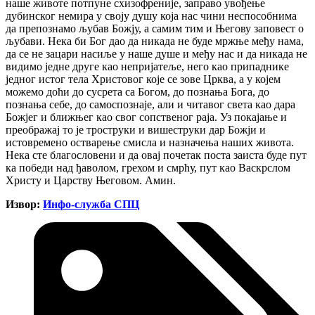
наше животе потпуне схизофреније, заправо увођење
дубинског немира у своју душу која нас чини неспособнима
да препознамо љубав Божју, а самим тим и Његову заповест о
љубави. Нека би Бог дао да никада не буде мржње међу нама,
да се не зацари насиље у наше душе и међу нас и да никада не
видимо једне друге као непријатеље, него као припаднике
једног истог тела Христовог које се зове Црква, а у којем
можемо доћи до сусрета са Богом, до познања Бога, до
познања себе, до самоспознаје, али и читавог света као дара
Божјег и ближњег као свог сопственог раја. Уз покајање и
преображај то је троструки и вишеструки дар Божји и
истовремено остварење смисла и назначења наших живота.
Нека сте благословени и да овај почетак поста заиста буде пут
ка победи над ђаволом, грехом и смрћу, пут као Васкрслом
Христу и Царству Његовом. Амин.
Извор:
Инфо-служба СПЦ