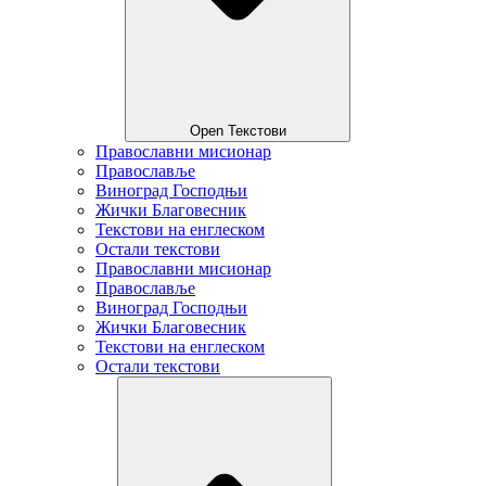
Open Текстови
Православни мисионар
Православље
Виноград Господњи
Жички Благовесник
Текстови на енглеском
Остали текстови
Православни мисионар
Православље
Виноград Господњи
Жички Благовесник
Текстови на енглеском
Остали текстови