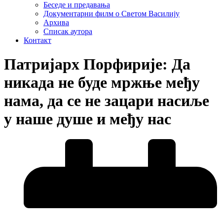
Беседе и предавања
Документарни филм о Светом Василију
Архива
Списак аутора
Контакт
Патријарх Порфирије: Да
никада не буде мржње међу
нама, да се не зацари насиље
у наше душе и међу нас