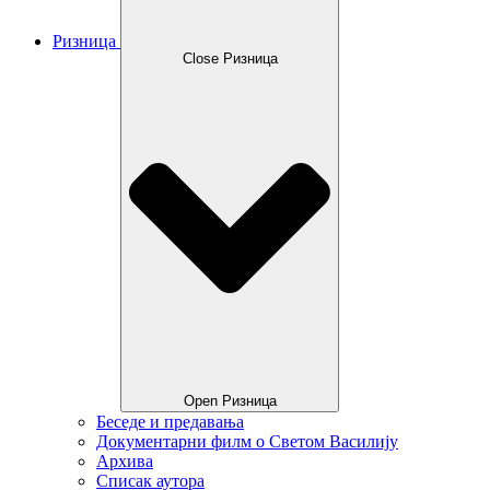
Ризница
Close Ризница
Open Ризница
Беседе и предавања
Документарни филм о Светом Василију
Архива
Списак аутора