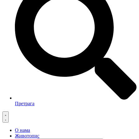
Претрага
О нама
Животопис