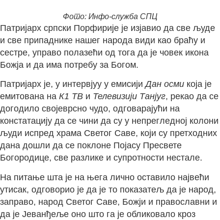
Фото: Инфо-служба СПЦ
Патријарх српски Порфирије је изјавио да све људе
и све припаднике нашег народа види као браћу и
сестре, управо полазећи од тога да је човек икона
Божја и да има потребу за Богом.
Патријарх је, у интервјуу у емисији
Дан осми
која је
емитована на
К1 ТВ
и
Телевизији Танјуг
, рекао да се
догодило својеврсно чудо, одговарајући на
констатацију да се чини да су у непрегледној колони
људи испред храма Светог Саве, који су претходних
дана дошли да се поклоне Појасу Пресвете
Богородице, све разлике и супротности нестале.
На питање шта је на њега лично оставило највећи
утисак, одговорио је да је то показатељ да је народ,
заправо, народ Светог Саве, Божји и православни и
да је Јеванђеље оно што га је обликовало кроз