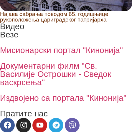
Најава сабрања поводом 65. годишњице
рукоположења цариградског патријарха
Видео
Везе
Мисионарски портал "Кинонија"
Документарни филм "Св.
Василије Острошки - Сведок
васкрсења"
Издвојено са портала "Кинонија"
Пратите нас