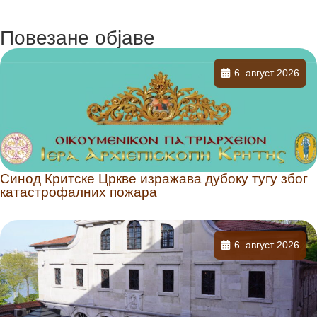
Повезане објаве
6. август 2026
Синод Критске Цркве изражава дубоку тугу због
катастрофалних пожара
6. август 2026