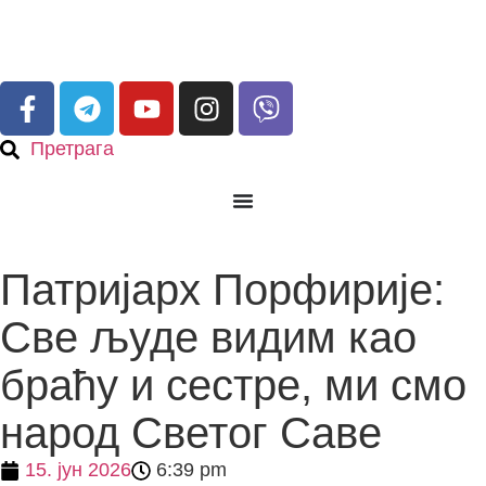
Претрага
Патријарх Порфирије:
Све људе видим као
браћу и сестре, ми смо
народ Светог Саве
15. јун 2026
6:39 pm