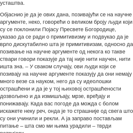
усташтва.
Објаснио је да је ових дана, позивајући се на научне
аргументе, неко, говорећи о великом броју људи који
су се поклонили Појасу Пресвете Богородице,
указао да се ради о примитивизму и подвукао да је
врло дискутабилно шта је примитивизам, односно да
позивање на научне аргументе од некога ко такве
ствари говори показује да тај није нити научен, нити
ишта зна. – У сваком случају, ови људи који се
позивају на научне аргументе показују да они немају
много везе са науком, него да су идеолошки
острашћени и да је у тој њиховој острашћености
дозвољено и да измишљају, мрзе, вређају и
понижавају. Када вас погоде да можда с болом
искажете неку реч, онда је то страшније од свега што
су они учинили и рекли. А ја заправо постављам
питање – шта смо ми њима урадили – тврди