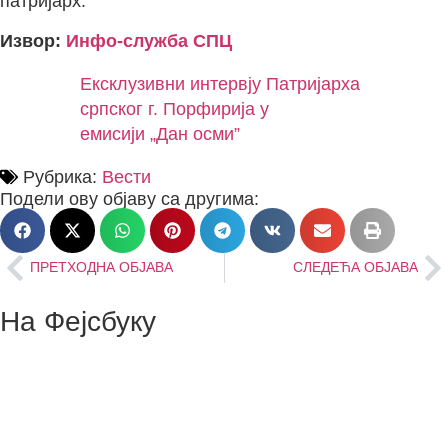
патријарх.
Извор:
Инфо-служба СПЦ
Ексклузивни интервју Патријарха
српског г. Порфирија у
емисији „Дан осми”
Рубрика:
Вести
Подели ову објаву са другима:
ПРЕТХОДНА ОБЈАВА
СЛЕДЕЋА ОБЈАВА
На Фејсбуку