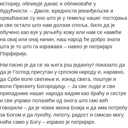
историју, обликује данас и обликоваће у
будућности. – Дакле, вредности јеванђељске и
хришћанске су оно што је у темељу нашег постојања
и све остало што нам долази споља, било да је
обучено као вук у јагњећу кожу или нам се намеће
на овај или онај начин, наш народ ће добро знати
шта је то што га изражава – навео је патријарх
Порфирије.
Нагласио је да се за њега још једанпут показало да
да је Господ присутан у српском народу и, наравно,
да Срби воле светиње и, изнад свега, поштује и
воли Пресвету Богородицу. – Ја све људе и све
припаднике нашег народа видим као браћу и сестре
и све управо полазећи од онога што смо већ
говорили – да је човек икона Божја и да има потребу
за Богом и да пуноћу, лепоту, радост и смисао могу
наћи само у Богу – изјавио је патријарх.