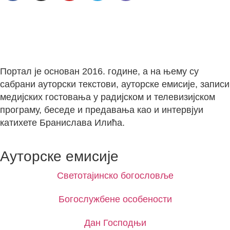
Портал је основан 2016. године, а на њему су
сабрани ауторски текстови, ауторске емисије, записи
медијских гостовања у радијском и телевизијском
програму, беседе и предавања као и интервјуи
катихете Бранислава Илића.
Ауторске емисије
Светотајинско богословље
Богослужбене особености
Дан Господњи