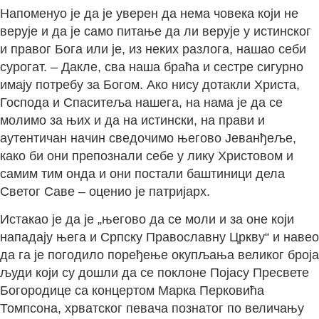
Напоменуо је да је уверен да нема човека који не
верује и да је само питање да ли верује у истинског
и правог Бога или је, из неких разлога, нашао себи
сурогат. – Дакле, сва наша браћа и сестре сигурно
имају потребу за Богом. Ако нису дотакли Христа,
Господа и Спаситеља нашега, на нама је да се
молимо за њих и да на истински, на прави и
аутентичан начин сведочимо његово Јеванђеље,
како би они препознали себе у лику Христовом и
самим тим онда и они постали баштиници дела
Светог Саве – оценио је патријарх.
Истакао је да је „његово да се моли и за оне који
нападају њега и Српску Православну Цркву“ и навео
да га је погодило поређење окупљања великог броја
људи који су дошли да се поклоне Појасу Пресвете
Богородице са концертом Марка Перковића
Томпсона, хрватског певача познатог по величању