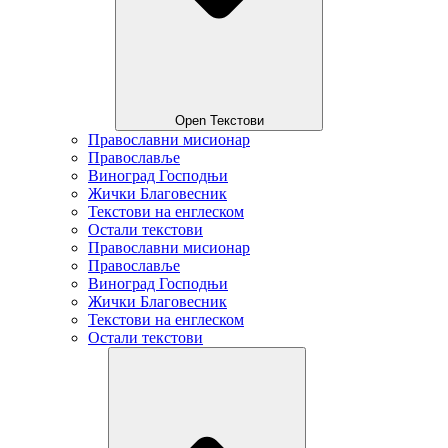
Open Текстови
Православни мисионар
Православље
Виноград Господњи
Жички Благовесник
Текстови на енглеском
Остали текстови
Православни мисионар
Православље
Виноград Господњи
Жички Благовесник
Текстови на енглеском
Остали текстови