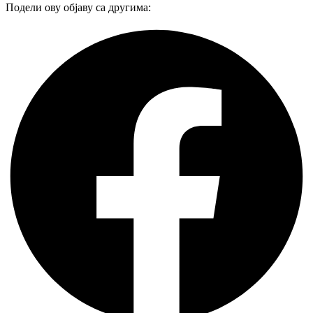
Подели ову објаву са другима: