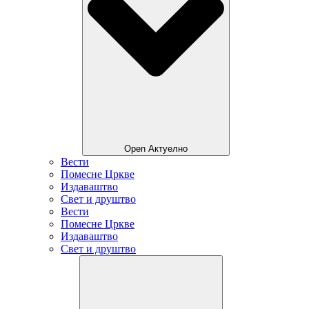
Open Актуелно
Вести
Помесне Цркве
Издаваштво
Свет и друштво
Вести
Помесне Цркве
Издаваштво
Свет и друштво