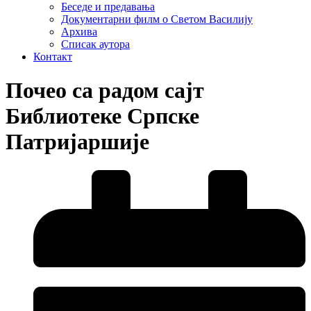
Беседе и предавања
Документарни филм о Светом Василију
Архива
Списак аутора
Контакт
Почео са радом сајт
Библиотеке Српске
Патријаршије