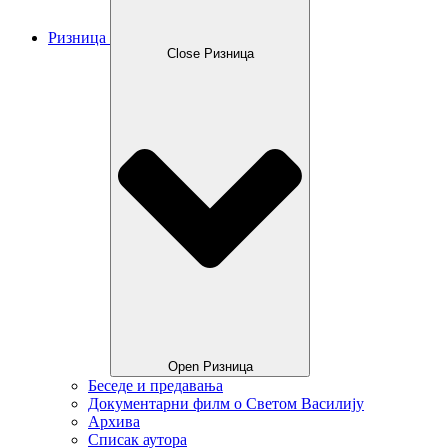
Ризница
Close Ризница
Open Ризница
Беседе и предавања
Документарни филм о Светом Василију
Архива
Списак аутора