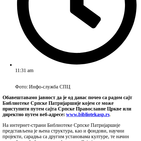
11:31 am
Фото: Инфо-служба СПЦ
Обавештавамо јавност да је од данас почео са радом сајт
Библиотеке Српске Патријаршије којем се може
приступити путем сајта Српске Православне Цркве или
директно путем веб-адресе:
www.bibliotekasp.rs
.
На интернет-страни Библиотеке Српске Патријаршије
представљена је њена структура, као и фондови, научни
пројекти, сарадња са другим установама културе, те начин