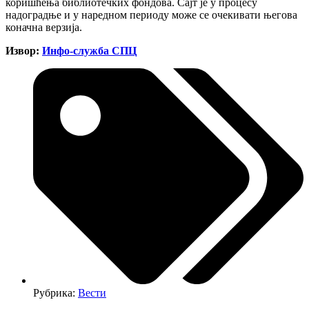
коришћења библиотечких фондова. Сајт је у процесу
надоградње и у наредном периоду може се очекивати његова
коначна верзија.
Извор:
Инфо-служба СПЦ
Рубрика:
Вести