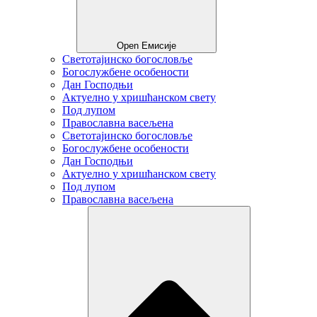
Open Емисије
Светотајинско богословље
Богослужбене особености
Дан Господњи
Актуелно у хришћанском свету
Под лупом
Православна васељена
Светотајинско богословље
Богослужбене особености
Дан Господњи
Актуелно у хришћанском свету
Под лупом
Православна васељена