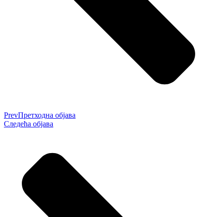
Prev
Претходна објава
Следећа објава