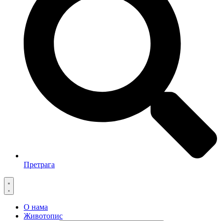
Претрага
О нама
Животопис