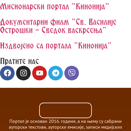
Мисионарски портал "Кинонија"
Документарни филм "Св. Василије
Острошки - Сведок васкрсења"
Издвојено са портала "Кинонија"
Пратите нас
Портал је основан 2016. године, а на њему су сабрани
ауторски текстови, ауторске емисије, записи медијских