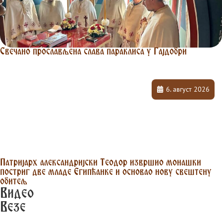
Свечано прослављена слава параклиса у Гајдобри
6. август 2026
Патријарх александријски Теодор извршио монашки
постриг две младе Египћанке и основао нову свештену
обитељ
Видео
Везе