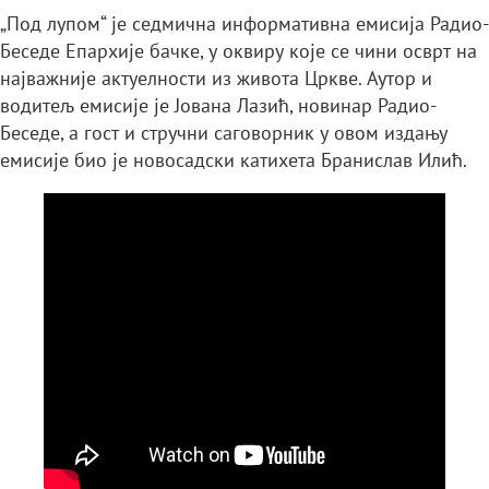
„Под лупом“ је седмична информативна емисија Радио-
Беседе Епархије бачке, у оквиру које се чини осврт на
најважније актуелности из живота Цркве. Аутор и
водитељ емисије је Јована Лазић, новинар Радио-
Беседе, а гост и стручни саговорник у овом издању
емисије био је новосадски катихета Бранислав Илић.