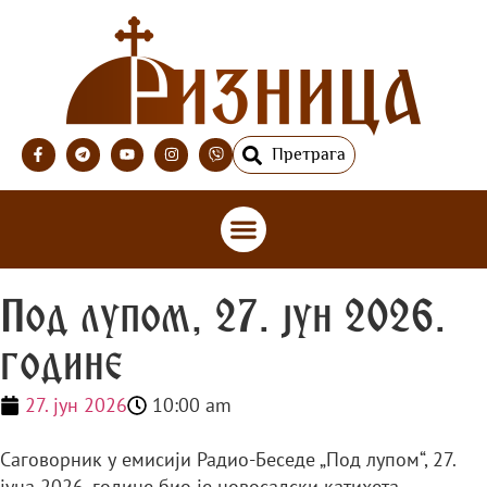
Претрага
Под лупом, 27. јун 2026.
године
27. јун 2026
10:00 am
Саговорник у емисији Радио-Беседе „Под лупом“, 27.
јуна 2026. године био је новосадски катихета