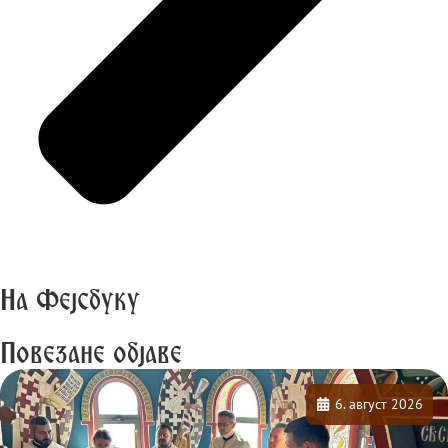
На Фејсбуку
Повезане објаве
6. август 2026