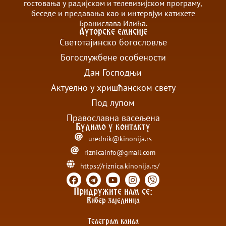
гостовања у радијском и телевизијском програму,
беседе и предавања као и интервјуи катихете
Бранислава Илића.
Ауторске емисије
Светотајинско богословље
Богослужбене особености
Дан Господњи
Актуелно у хришћанском свету
Под лупом
Православна васељена
Будимо у контакту
urednik@kinonija.rs
riznicainfo@gmail.com
https://riznica.kinonija.rs/
Придружите нам се:
Вибер заједница
Телеграм канал