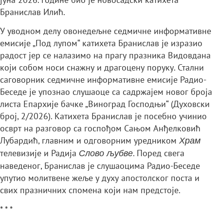
Бранислав Илић.
У уводном делу овонедељне седмичне информативне
емисије „Под лупом“ катихета Бранислав је изразио
радост јер се налазимо на прагу празника Видовдана
који собом носи снажну и драгоцену поруку. Стални
саговорник седмичне информативне емисије Радио-
Беседе је упознао слушаоце са садржајем новог броја
листа Епархије бачке „Виноград Господњи“ (Духовски
број, 2/2026). Катихета Бранислав је посебно учинио
осврт на разговор са госпођом Сањом Анђелковић
Лубардић, главним и одговорним уредником
Храм
телевизије и Радија
. Поред свега
Слово љубве
наведеног, Бранислав је слушаоцима Радио-Беседе
упутио молитвене жеље у духу апостолског поста и
свих празничних спомена који нам предстоје.
* * *