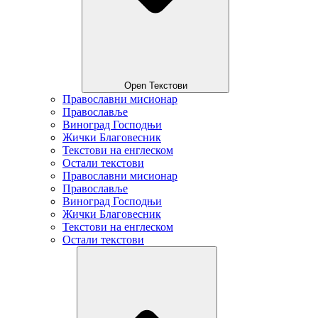
Open Текстови
Православни мисионар
Православље
Виноград Господњи
Жички Благовесник
Текстови на енглеском
Остали текстови
Православни мисионар
Православље
Виноград Господњи
Жички Благовесник
Текстови на енглеском
Остали текстови