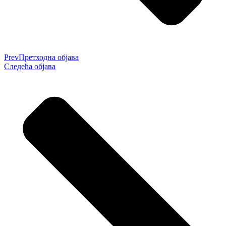
Prev
Претходна објава
Следећа објава