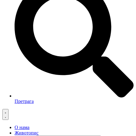
Претрага
О нама
Животопис