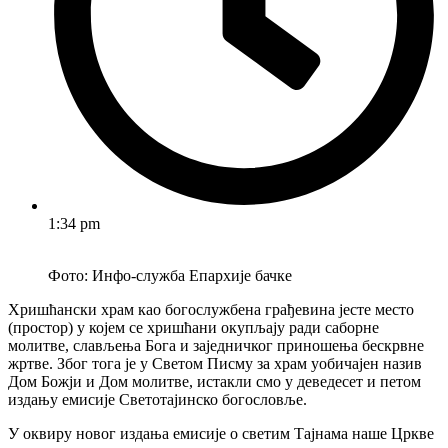
1:34 pm
Фото: Инфо-служба Епархије бачке
Хришћански храм као богослужбена грађевина јесте место
(простор) у којем се хришћани окупљају ради саборне
молитве, слављења Бога и заједничког приношења бескрвне
жртве. Због тога је у Светом Писму за храм уобичајен назив
Дом Божји и Дом молитве, истакли смо у деведесет и петом
издању емисије Светотајинско богословље.
У оквиру новог издања емисије о светим Тајнама наше Цркве