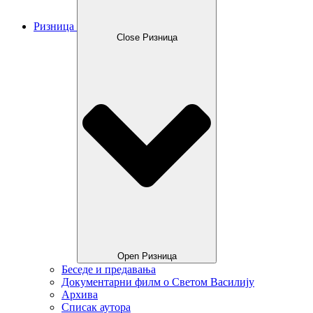
Ризница
Close Ризница
Open Ризница
Беседе и предавања
Документарни филм о Светом Василију
Архива
Списак аутора