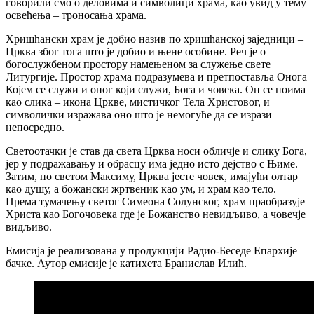
говорили смо о деловима и символици храма, као увид у тему
освећења – троносања храма.
Хришћански храм је добио назив по хришћанској заједници –
Црква због тога што је добио и њене особине. Реч је о
богослужбеном простору намењеном за служење свете
Литургије. Простор храма подразумева и претпоставља Онога
Којем се служи и оног који служи, Бога и човека. Он се поима
као слика – икона Цркве, мистичког Тела Христовог, и
символички изражава оно што је немогуће да се изрази
непосредно.
Светоотачки је став да света Црква носи обличје и слику Бога,
јер у подражавању и обрасцу има једно исто дејство с Њиме.
Затим, по светом Максиму, Црква јесте човек, имајући олтар
као душу, а божански жртвеник као ум, и храм као тело.
Према тумачењу светог Симеона Солунског, храм праобразује
Христа као Богочовека где је Божанство невидљиво, а човечје
видљиво.
Емисија је реализована у продукцији Радио-Беседе Епархије
бачке. Аутор емисије је катихета Бранислав Илић.