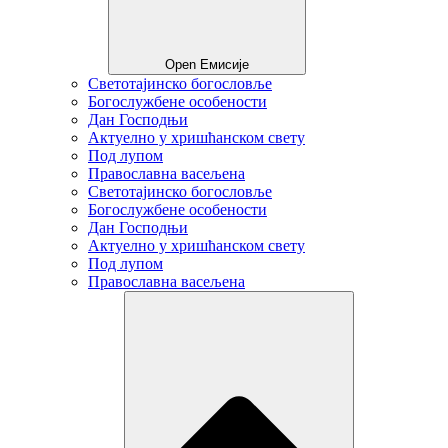
Open Емисије
Светотајинско богословље
Богослужбене особености
Дан Господњи
Актуелно у хришћанском свету
Под лупом
Православна васељена
Светотајинско богословље
Богослужбене особености
Дан Господњи
Актуелно у хришћанском свету
Под лупом
Православна васељена