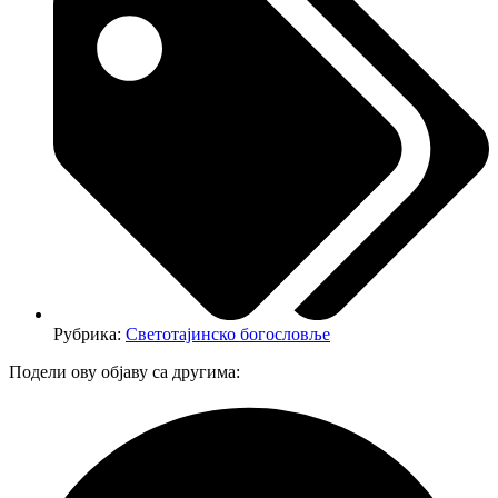
Рубрика:
Светотајинско богословље
Подели ову објаву са другима: