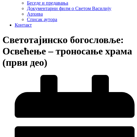
Беседе и предавања
Документарни филм о Светом Василију
Архива
Списак аутора
Контакт
Светотајинско богословље:
Освећење – троносање храма
(први део)