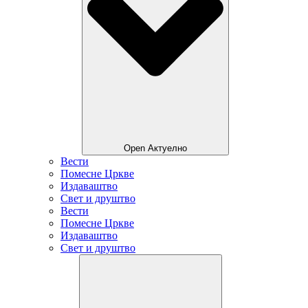
Open Актуелно
Вести
Помесне Цркве
Издаваштво
Свет и друштво
Вести
Помесне Цркве
Издаваштво
Свет и друштво