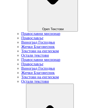
Open Текстови
Православни мисионар
Православље
Виноград Господњи
Жички Благовесник
Текстови на енглеском
Остали текстови
Православни мисионар
Православље
Виноград Господњи
Жички Благовесник
Текстови на енглеском
Остали текстови