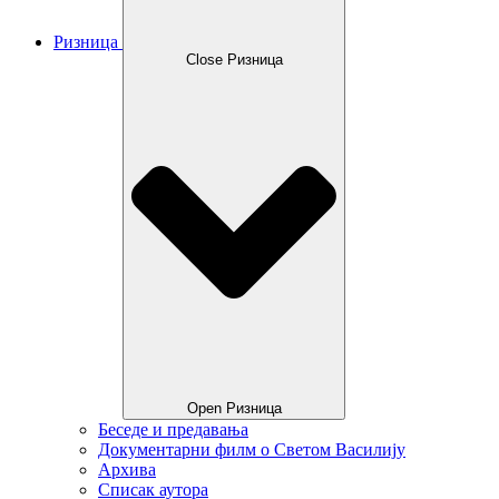
Ризница
Close Ризница
Open Ризница
Беседе и предавања
Документарни филм о Светом Василију
Архива
Списак аутора