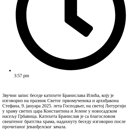
3:57 pm
Звучни запис беседе катихете Бранислава Илића, коју је
изговорио на празник Светог првомученика и архиђакона
Стефана, 9. јануара 2025. лета Господњег, на светој Литургији
у храму светих цара Константина и Јелене у новосадском
насељу Грбавица. Катихета Бранислав је са благословом
свештеног братства храма, надахнуту беседу изговорио после
прочитаног јеванђелског зачала.