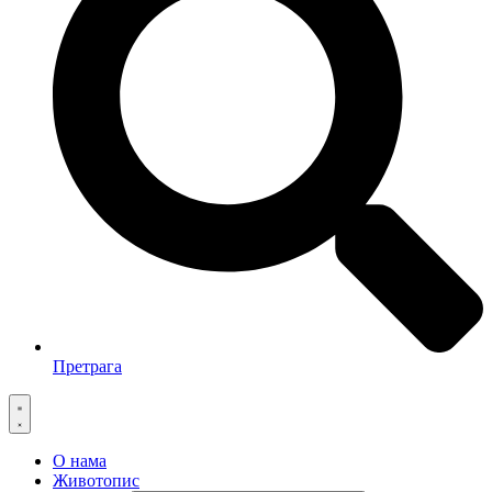
Претрага
О нама
Животопис