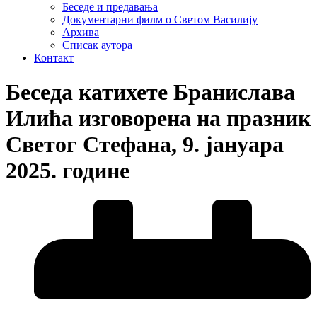
Беседе и предавања
Документарни филм о Светом Василију
Архива
Списак аутора
Контакт
Беседа катихете Бранислава
Илића изговорена на празник
Светог Стефана, 9. јануара
2025. године