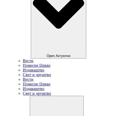
Open Актуелно
Вести
Помесне Цркве
Издаваштво
Свет и друштво
Вести
Помесне Цркве
Издаваштво
Свет и друштво