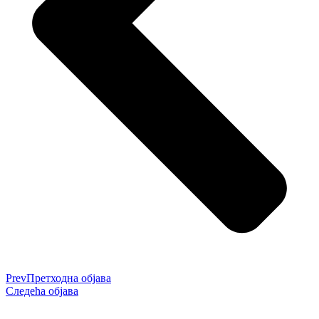
Prev
Претходна објава
Следећа објава