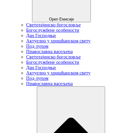
Open Емисије
Светотајинско богословље
Богослужбене особености
Дан Господњи
Актуелно у хришћанском свету
Под лупом
Православна васељена
Светотајинско богословље
Богослужбене особености
Дан Господњи
Актуелно у хришћанском свету
Под лупом
Православна васељена