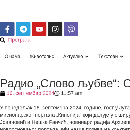
Претрага
О нама
Животопис
Актуелно
Текстови
Радио „Слово љубве“: О
16. септембар 2024
11:57 am
У понедељак 16. септембра 2024. године, гост у Ју
мисионарског портала „Кинонијаˮ који делује у окви
Јовановић и Нешка Ранчић, новинари радија Архиепи
новооснованог портала чији назив позива на конкрет