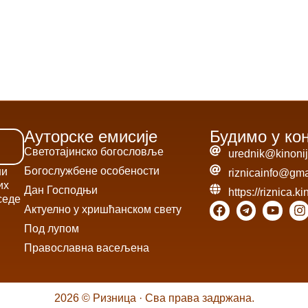
Ауторске емисије
Будимо у ко
Светотајинско богословље
urednik@kinonij
Богослужбене особености
ни
riznicainfo@gma
их
Дан Господњи
https://riznica.ki
седе
Актуелно у хришћанском свету
Под лупом
Православна васељена
2026 © Ризница · Сва права задржана.