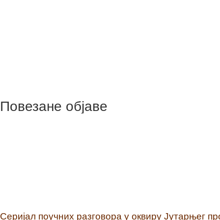
Повезане објаве
Серијал поучних разговора у оквиру Јутарњег п