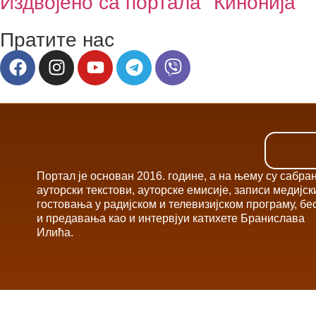
Издвојено са портала "Кинонија"
Пратите нас
Портал је основан 2016. године, а на њему су сабра
ауторски текстови, ауторске емисије, записи медијск
гостовања у радијском и телевизијском програму, бе
и предавања као и интервјуи катихете Бранислава
Илића.