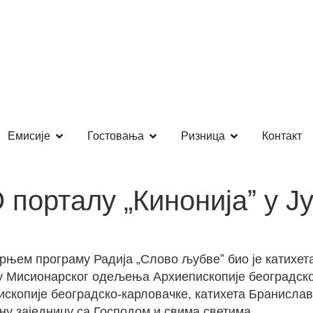
Емисије
Гостовања
Ризница
Контакт
 порталу „Кинонијаˮ у 
тарњем програму Радија „Слово љубвеˮ био је катихе
ру Мисионарског одељења Архиепископије београдско-
скопије београдско-карловачке, катихета Бранислав
ну заједницу са Господом и свима светима.