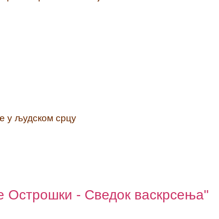
е у људском срцу
е Острошки - Сведок васкрсења"