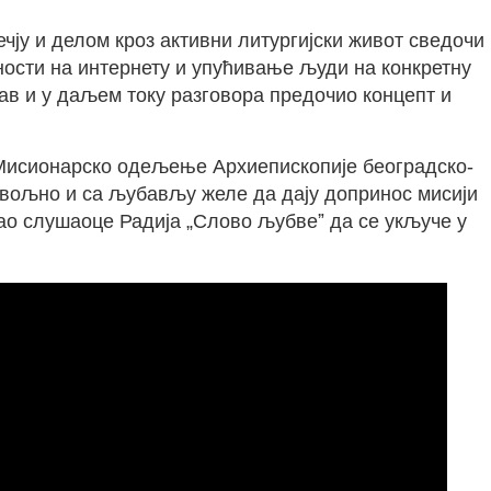
чју и делом кроз активни литургијски живот сведочи
ности на интернету и упућивање људи на конкретну
лав и у даљем току разговора предочио концепт и
је Мисионарско одељење Архиепископије београдско-
ровољно и са љубављу желе да дају допринос мисији
звао слушаоце Радија „Слово љубвеˮ да се укључе у