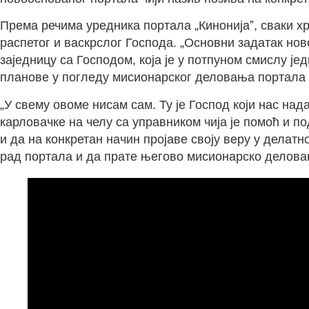
Према речима уредника портала „Кинонијаˮ, сваки хр
распетог и васкрслог Господа. „Основни задатак но
заједницу са Господом, која је у потпуном смислу је
планове у погледу мисионарског деловања портала „
„У свему овоме нисам сам. Ту је Господ који нас на
карловачке на челу са управником чија је помоћ и п
и да на конкретан начин пројаве своју веру у делат
рад портала и да прате његово мисионарско делова