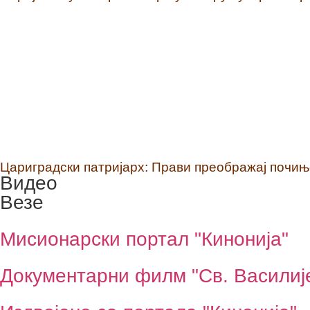
Цариградски патријарх: Прави преображај почињ
Видео
Везе
Мисионарски портал "Кинонија"
Документарни филм "Св. Василиј