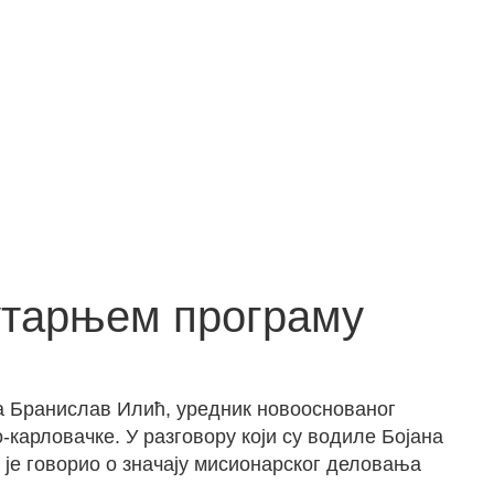
Јутарњем програму
та Бранислав Илић, уредник новооснованог
карловачке. У разговору који су водиле Бојана
 је говорио о значају мисионарског деловања