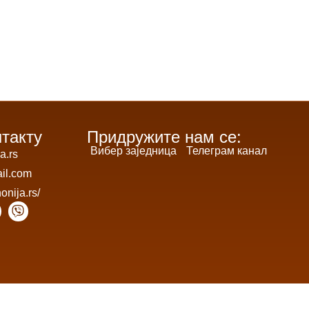
нтакту
Придружите нам се:
Вибер заједница
Телеграм канал
a.rs
il.com
nonija.rs/