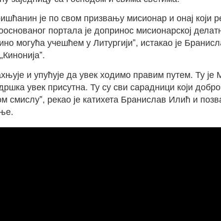
ишћанин је по свом призвању мисионар и онај који ре
вооснованог портала је допринос мисионарској делат
дино могућа учешћем у Литургијиˮ, истакао је Бранис
Кинонијаˮ.
дахњује и упућује да увек ходимо правим путем. Ту 
одршка увек присутна. Ту су сви сарадници који доб
ном смислуˮ, рекао је катихета Бранислав Илић и по
ње.