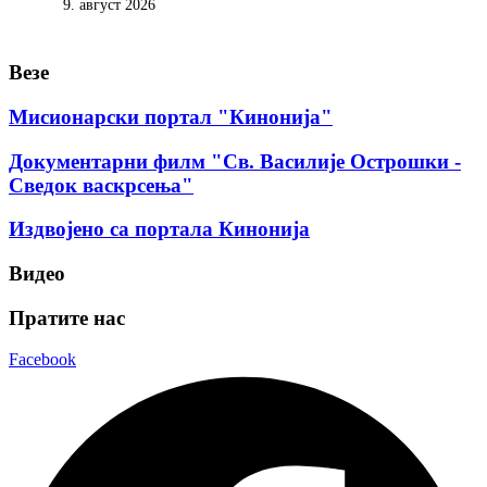
9. август 2026
Везе
Мисионарски портал "Кинонија"
Документарни филм "Св. Василије Острошки -
Сведок васкрсења"
Издвојено са портала Кинонија
Видео
Пратите нас
Facebook