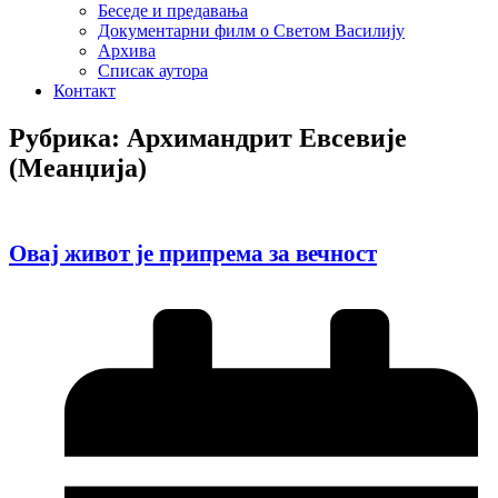
Беседе и предавања
Документарни филм о Светом Василију
Архива
Списак аутора
Контакт
Рубрика: Архимандрит Евсевије
(Меанџија)
Овај живот је припрема за вечност