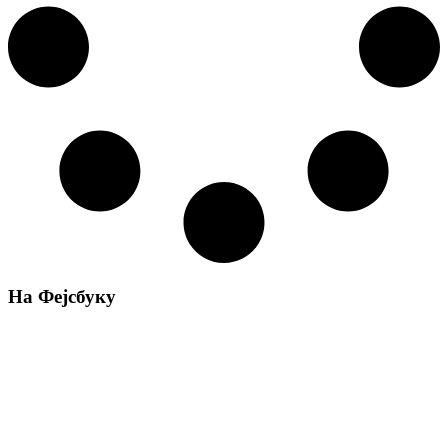
На Фејсбуку