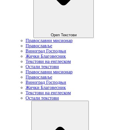
Open Текстови
Православни мисионар
Православље
Виноград Господњи
Жички Благовесник
Текстови на енглеском
Остали текстови
Православни мисионар
Православље
Виноград Господњи
Жички Благовесник
Текстови на енглеском
Остали текстови