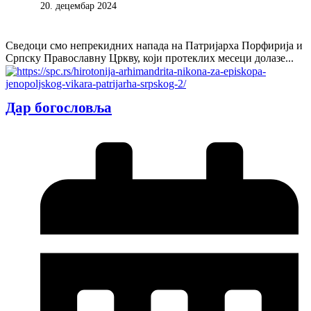
20. децембар 2024
Сведоци смо непрекидних напада на Патријарха Порфирија и
Српску Православну Цркву, који протеклих месеци долазе...
Дар богословља