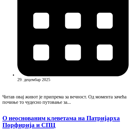
29. децембар 2025
Читав овај живот је припрема за вечност. Од момента зачећа
почиње то чудесно путовање за...
О неоснованим клеветама на Патријарха
Порфирија и СПЦ