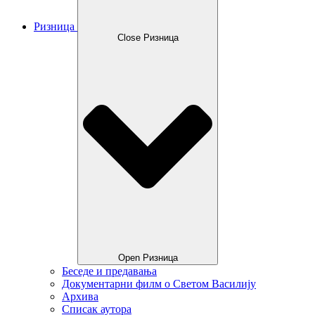
Ризница
Close Ризница
Open Ризница
Беседе и предавања
Документарни филм о Светом Василију
Архива
Списак аутора