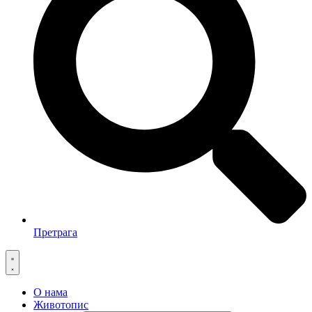
Претрага
О нама
Животопис