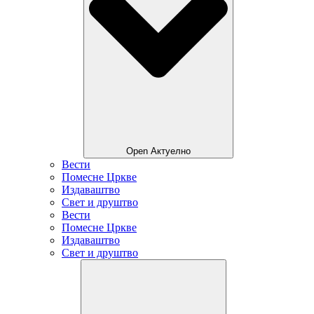
Open Актуелно
Вести
Помесне Цркве
Издаваштво
Свет и друштво
Вести
Помесне Цркве
Издаваштво
Свет и друштво