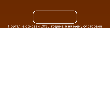
Портал је основан 2016. године, а на њему су сабрани
ауторски текстови, ауторске емисије, записи медијских
гостовања у радијском и телевизијском програму,
беседе и предавања као и интервјуи катихете
Бранислава Илића.
Ауторске емисије
Светотајинско богословље
Богослужбене особености
Дан Господњи
Актуелно у хришћанском свету
Под лупом
Православна васељена
Будимо у контакту
urednik@kinonija.rs
riznicainfo@gmail.com