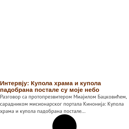
Интервју: Купола храма и купола
падобрана постале су моје небо
Разговор са протопрезвитером Миајилом Бацковићем,
сарадником мисионарског портала Кинонија: Купола
храма и купола падобрана постале...