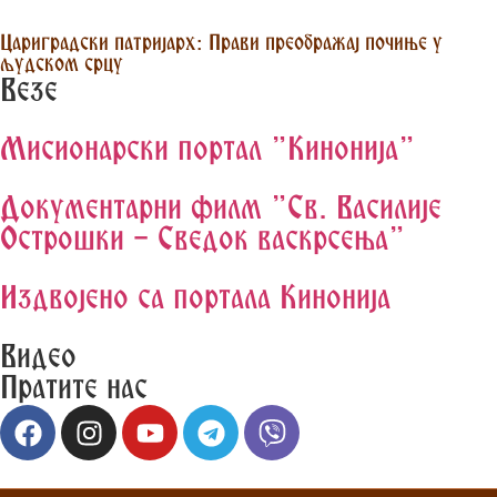
Цариградски патријарх: Прави преображај почиње у
људском срцу
Везе
Мисионарски портал "Кинонија"
Документарни филм "Св. Василије
Острошки - Сведок васкрсења"
Издвојено са портала Кинонија
Видео
Пратите нас