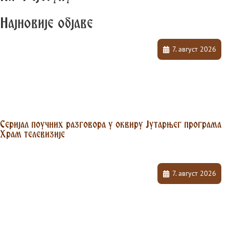
Најновије објаве
7. август 2026
Серијал поучних разговора у оквиру Јутарњег програма
Храм телевизије
7. август 2026