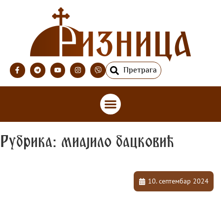
Претрага
Рубрика: миајило бацковић
10. септембар 2024