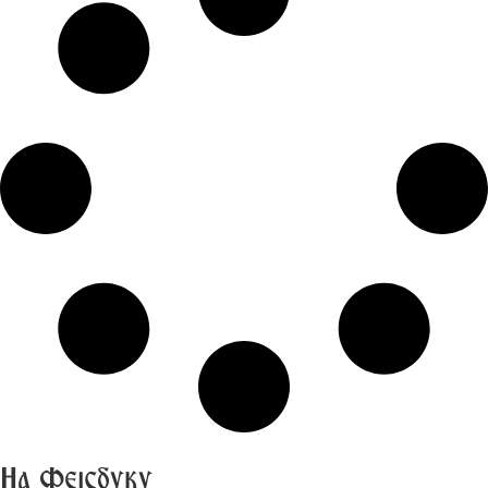
На Фејсбуку