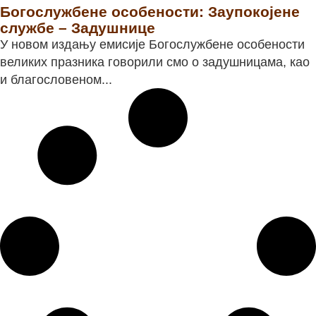
Богослужбене особености: Заупокојене
службе – Задушнице
У новом издању емисије Богослужбене особености
великих празника говорили смо о задушницама, као
и благословеном...