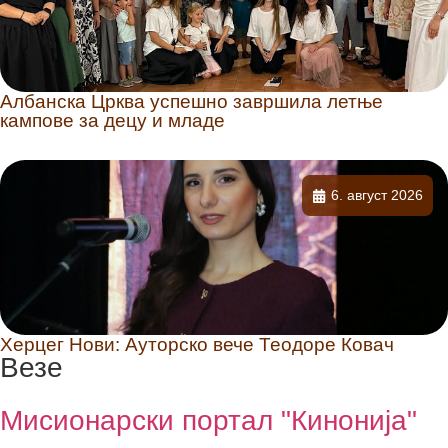
Албанска Црква успешно завршила летње
кампове за децу и младе
6. август 2026
Херцег Нови: Ауторско вече Теодоре Ковач
Везе
Мисионарски портал "Кинонија"