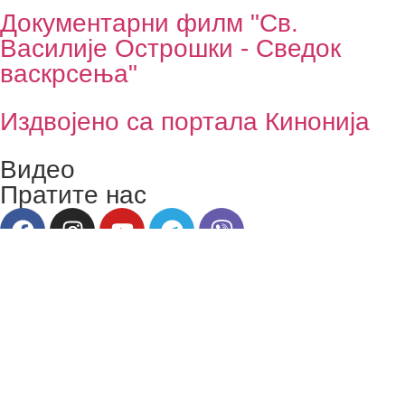
Документарни филм "Св.
Василије Острошки - Сведок
васкрсења"
Издвојено са портала Кинонија
Видео
Пратите нас
Портал је основан 2016. године, а на њему су
сабрани ауторски текстови, ауторске емисије, записи