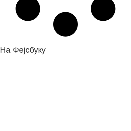
На Фејсбуку