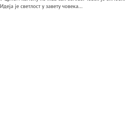
Идеја је светлост у завету човека...
11. фебруар 2026