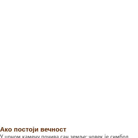
Ако постоји вечност
У црном камену почива сан земље: човек је симбол.