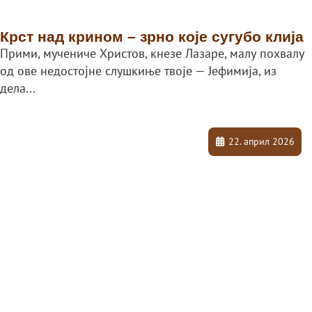
Крст над крином – зрно које сугубо клија
Прими, мучениче Христов, кнезе Лазаре, малу похвалу
од ове недостојне слушкиње твоје — Јефимија, из
дела...
22. април 2026