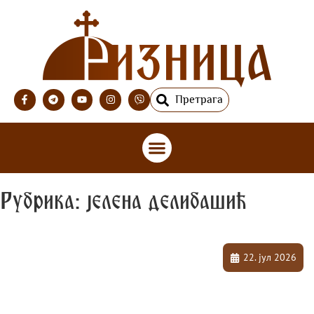
Претрага
Рубрика: јелена делибашић
22. јул 2026