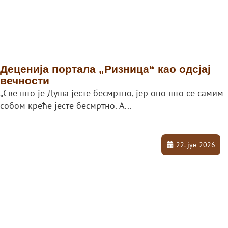
Деценија портала „Ризница“ као одсјај
вечности
„Све што је Душа јесте бесмртно, јер оно што се самим
собом креће јесте бесмртно. А...
22. јун 2026