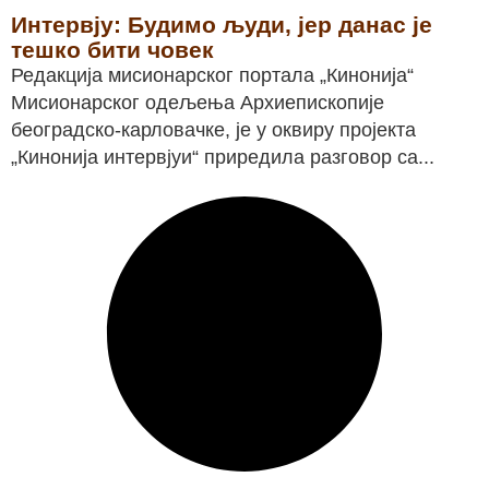
Интервју: Будимо људи, јер данас је
тешко бити човек
Редакција мисионарског портала „Кинонија“
Мисионарског одељења Архиепископије
београдско-карловачке, је у оквиру пројекта
„Кинонија интервјуи“ приредила разговор са...