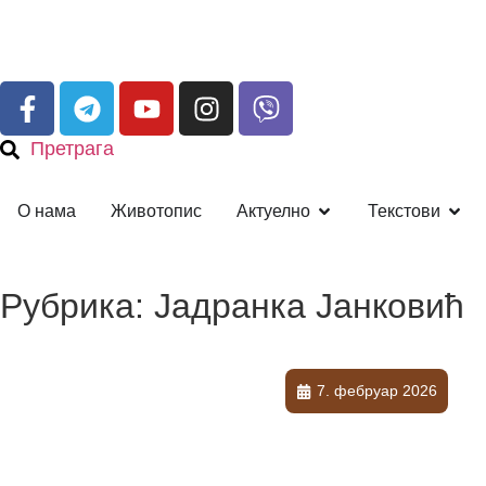
Претрага
О нама
Животопис
Актуелно
Текстови
Рубрика: Јадранка Јанковић
7. фебруар 2026