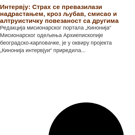
Интервју: Страх се превазилази
надрастањем, кроз љубав, смисао и
алтруистичку повезаност са другима
Редакција мисионарског портала „Кинонија“
Мисионарског одељења Архиепископије
београдско-карловачке, је у оквиру пројекта
„Кинонија интервјуи“ приредила...