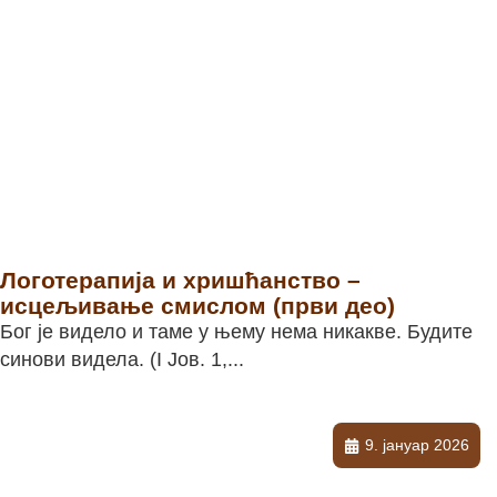
Логотерапија и хришћанство –
исцељивање смислом (први део)
Бог је видело и таме у њему нема никакве. Будите
синови видела. (I Јов. 1,...
9. јануар 2026