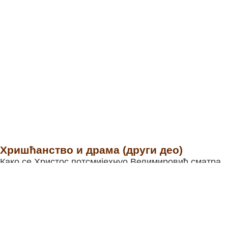
Хришћанство и драма (други део)
Како се Христос потсмијехнуо Велимировић сматра
да је осмијех, ипак, најузвишенији дио након
страдања у...
15. октобар 2025