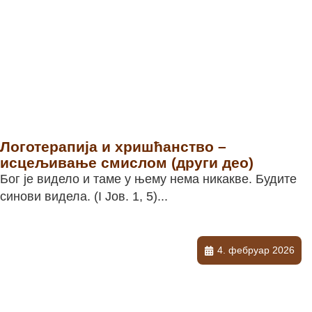
Логотерапија и хришћанство –
исцељивање смислом (други део)
Бог је видело и таме у њему нема никакве. Будите
синови видела. (I Јов. 1, 5)...
4. фебруар 2026