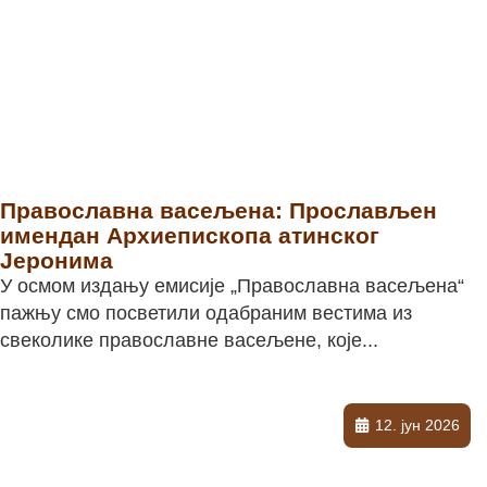
Православна васељена: Прослављен
имендан Архиепископа атинског
Јеронима
У осмом издању емисије „Православна васељена“
пажњу смо посветили одабраним вестима из
свеколике православне васељене, које...
12. јун 2026