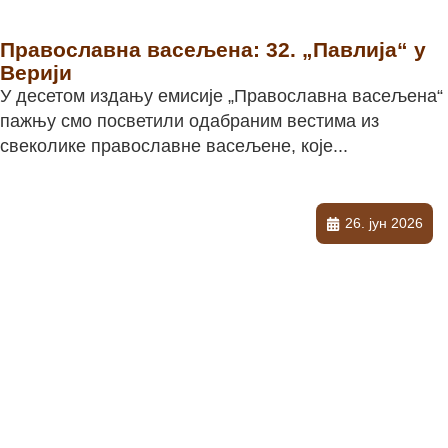
Православна васељена: 32. „Павлија“ у
Верији
У десетом издању емисије „Православна васељена“
пажњу смо посветили одабраним вестима из
свеколике православне васељене, које...
26. јун 2026