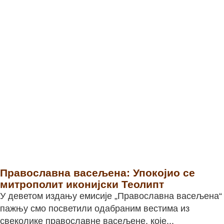
Православна васељена: Упокојио се
митрополит иконијски Теолипт
У деветом издању емисије „Православна васељена“
пажњу смо посветили одабраним вестима из
свеколике православне васељене, које...