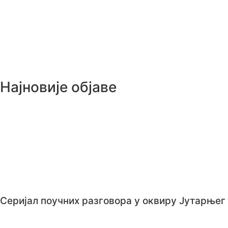
Најновије објаве
Серијал поучних разговора у оквиру Јутарњег