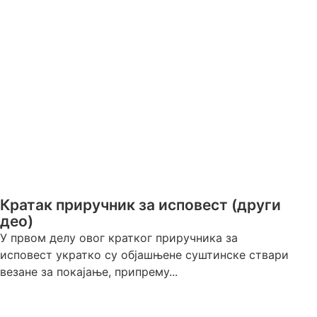
Кратак приручник за исповест (други
део)
У првом делу овог кратког приручника за
исповест укратко су објашњене суштинске ствари
везане за покајање, припрему...