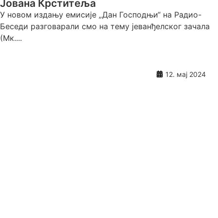
Јована Крститеља
У новом издању емисије „Дан Господњи“ на Радио-
Беседи разговарали смо на тему јеванђелског зачала
(Мк....
12. мај 2024