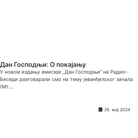
Дан Господњи: О покајању
У новом издању емисије „Дан Господњи“ на Радио-
Беседи разговарали смо на тему јеванђелског зачала
(Мт....
26. мај 2024